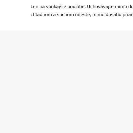
Len na vonkajšie použitie.
Uchovávajte mimo do
chladnom a suchom mieste, mimo dosahu priam
Z
á
p
ä
t
i
e