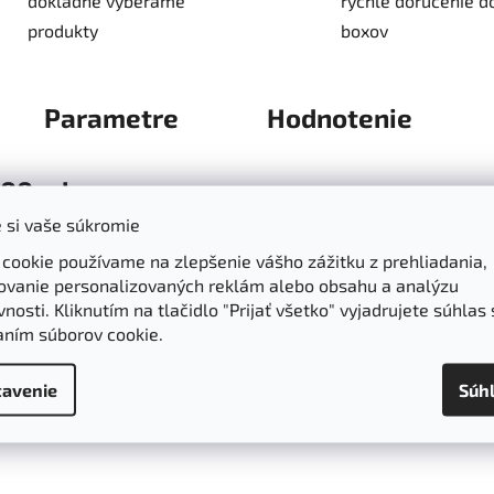
dôkladne vyberáme
rýchle doručenie d
produkty
boxov
Parametre
Hodnotenie
100 ml
 si vaše súkromie
a oprávnene nazýva „tekuté zlato Maroka“. Je bohatý na prírodn
 cookie používame na zlepšenie vášho zážitku z prehliadania,
kojuje zápaly a bojuje proti voľným radikálom.
Je obzvlášť vhod
ovanie personalizovaných reklám alebo obsahu a analýzu
ého vzhľadu vlasov.
Arganový olej robí pokožku žiarivú, jemnú 
nosti. Kliknutím na tlačidlo "Prijať všetko" vyjadrujete súhlas 
silňuje vlasy
, dodáva im lesk a
predchádza štiepeniu končekov
aním súborov cookie.
braňovať tvorbe kožného mazu a
vyživuje suché, popraskané 
avenie
Súh
ačné, zvlhčujúce.