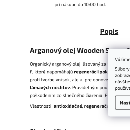
pri nákupe do 10:00 hod.
Popis
Arganový olej Wooden Spoon 
Vážime
Organický arganový olej, lisovaný za studena, s
Súbory
F, ktoré napomáhajú
regenerácii pokožky
, upo
zobraz
proti tvorbe vrások, ale aj pre obnovenie zdrav
návštev
lámavých nechtov
.
Pravidelným používaním
po
použív
poškodením zo slnečného žiarenia. Pomáha za
Nast
Vlastnosti:
antioxidačné, regeneračné, hydrat