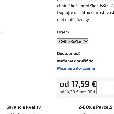
chrániť kožu pred škodlivým UV
5
Doprajte unikátnu starostlivo
hviezdičiek.
olej robiť zázraky.
Objem
Dostupnosť
Môžeme doručiť do:
Možnosti doručenia
od
17,59 €
od
14,30 €
bez DPH
Jednotková cena:
Garancia kvality
Z-BOX a ParcelS