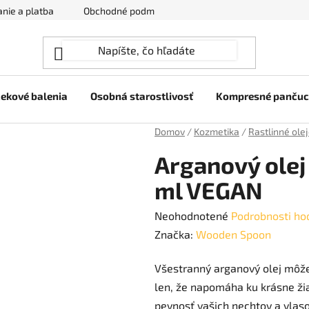
nie a platba
Obchodné podmienky
Ochrana osobných úda
ekové balenia
Osobná starostlivosť
Kompresné panču
Domov
/
Kozmetika
/
Rastlinné ole
Arganový ole
ml VEGAN
Priemerné
Neohodnotené
Podrobnosti ho
hodnotenie
Značka:
Wooden Spoon
produktu
Všestranný arganový olej môžet
je
len, že napomáha ku krásne žia
0,0
pevnosť vašich nechtov a vlas
z