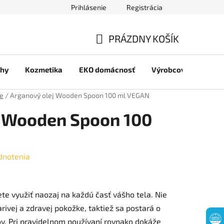
Prihlásenie
Registrácia
jov
PRÁZDNY KOŠÍK
NÁKUPNÝ
chy
Kozmetika
EKO domácnosť
Výrobcovia
Pre 
KOŠÍK
je
/
Arganový olej Wooden Spoon 100 ml VEGAN
j Wooden Spoon 100
dnotenia
e využiť naozaj na každú časť vášho tela. Nie
rivej a zdravej pokožke, taktiež sa postará o
ov. Pri pravidelnom používaní rovnako dokáže