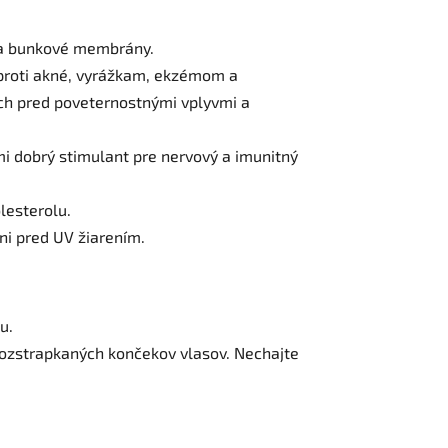
A a bunkové membrány.
 proti akné, vyrážkam, ekzémom a
 ich pred poveternostnými vplyvmi a
mi dobrý stimulant pre nervový a imunitný
lesterolu.
áni pred UV žiarením.
u.
rozstrapkaných končekov vlasov. Nechajte