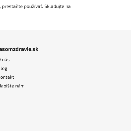
, prestaňte používať.
Skladujte na
jasomzdravie.sk
O nás
Blog
Kontakt
Napíšte nám