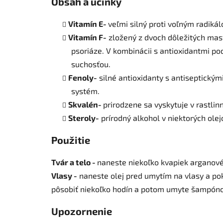
Obsah a účinky
Vitamín E-
veľmi silný proti voľným radiká
Vitamín F-
zložený z dvoch dôležitých mas
psoriáze. V kombinácii s antioxidantmi po
suchosťou.
Fenoly-
silné antioxidanty s antiseptickým
systém.
Skvalén-
prirodzene sa vyskytuje v rastlin
Steroly-
prírodný alkohol v niektorých ole
Použitie
Tvár a telo -
naneste niekoľko kvapiek arganové
Vlasy -
naneste olej pred umytím na vlasy a po
pôsobiť niekoľko hodín a potom umyte šampóno
Upozornenie