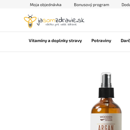
Prejsť
Moja objednávka
Bonusový program
Doda
na
obsah
Vitamíny a doplnky stravy
Potraviny
Darč