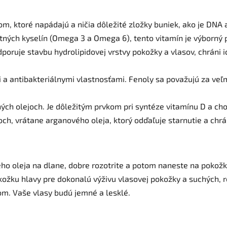
lom, ktoré napádajú a ničia dôležité zložky buniek, ako je DN
tných kyselín (Omega 3 a Omega 6), tento vitamín je výborný
dporuje stavbu hydrolipidovej vrstvy pokožky a vlasov, chráni
i a antibakteriálnymi vlastnosťami. Fenoly sa považujú za veľ
ných olejoch. Je dôležitým prvkom pri syntéze vitamínu D a cho
joch, vrátane arganového oleja, ktorý odďaľuje starnutie a chr
ho oleja na dlane, dobre rozotrite a potom naneste na pokožk
kožku hlavy pre dokonalú výživu vlasovej pokožky a suchých, 
m. Vaše vlasy budú jemné a lesklé.