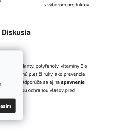
o
s výberom produktov
Diskusia
é antioxidanty, polyfenoly, vitamíny E a
ný pre suchú pleť či ruky, ako prevencia
a oživenú. Odporúča sa aj na
spevnenie
s
. Je účinnou ochranou vlasov pred
pery.
lasím