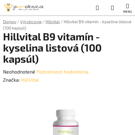
Prejsť
Hľadať
NÁKUP
na
obsah
KOŠÍK
Domov
/
Výrobcovia
/
Hillvital
/
Hillvital B9 vitamín - kyselina listová
(100 kapsúl)
Hillvital B9 vitamín -
kyselina listová (100
kapsúl)
Priemerné
Neohodnotené
Podrobnosti hodnotenia
hodnotenie
Značka:
HillVital
produktu
je
0,0
z
5
hviezdičiek.