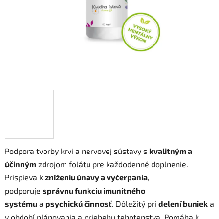
Podpora tvorby krvi a nervovej sústavy s
kvalitným a
účinným
zdrojom folátu pre každodenné doplnenie.
Prispieva k
zníženiu únavy a vyčerpania
,
podporuje
správnu funkciu imunitného
systému
a
psychickú činnosť
. Dôležitý pri
delení buniek
a
v období plánovania a priebehu tehotenstva. Pomáha k