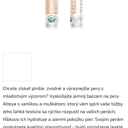
Chcete získať plnšie, zvodné a výraznejšie pery s
mladistvým výzorom? Vyskúšajte jemný balzam na pery
Alteya s vanilkou a muškátom, ktorý vám splní vaše túžby.
Jeho ľahká textúra sa rýchlo rozpustí na vašich perách,
hĺbkovo ich hydratuje a zjemní pokožku pier. Svojim perám
poskytnete kvalitnú starostlivosť - budú prirodzene lesklé,