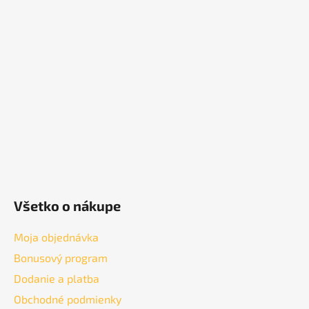
á
p
ä
t
i
e
Všetko o nákupe
Moja objednávka
Bonusový program
Dodanie a platba
Obchodné podmienky