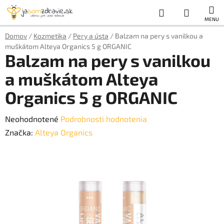
Prejsť
Hľadať
NÁKUP
na
obsah
KOŠÍK
Domov
/
Kozmetika
/
Pery a ústa
/
Balzam na pery s vanilkou a
muškátom Alteya Organics 5 g ORGANIC
Balzam na pery s vanilkou
a muškátom Alteya
Organics 5 g ORGANIC
Priemerné
Neohodnotené
Podrobnosti hodnotenia
hodnotenie
Značka:
Alteya Organics
produktu
je
0,0
z
5
hviezdičiek.