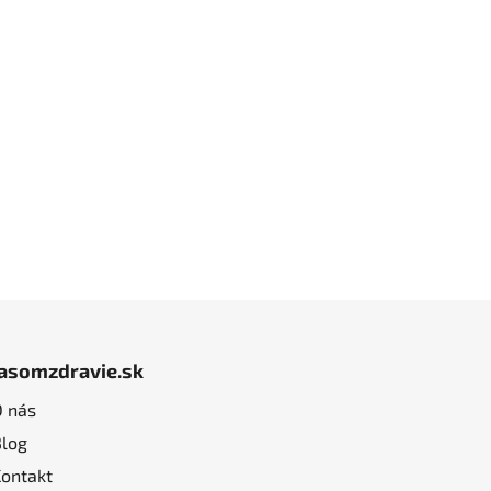
jasomzdravie.sk
O nás
Blog
Kontakt