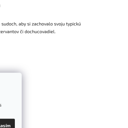
a
 sudoch, aby si zachovalo svoju typickú
zervantov či dochucovadiel.
s
lasím