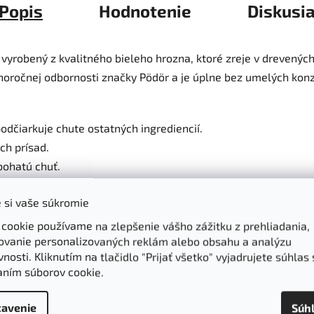
Popis
Hodnotenie
Diskusi
vyrobený z kvalitného bieleho hrozna, ktoré zreje v drevených
horočnej odbornosti značky Pödör a je úplne bez umelých kon
podčiarkuje chute ostatných ingrediencií.
ch prísad.
bohatú chuť.
 si vaše súkromie
 cookie používame na zlepšenie vášho zážitku z prehliadania,
ovanie personalizovaných reklám alebo obsahu a analýzu
nosti. Kliknutím na tlačidlo "Prijať všetko" vyjadrujete súhlas 
aním súborov cookie.
avenie
Súh