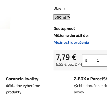
hviezdičiek.
Objem
Dostupnosť
Môžeme doručiť do:
Možnosti doručenia
7,79 €
6,55 € bez DPH
Jednotková cena:
Garancia kvality
Z-BOX a ParcelS
dôkladne vyberáme
rýchle doručenie d
produkty
boxov