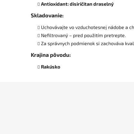
Antioxidant: disiričitan draselný
Skladovanie:
Uchovávajte vo vzduchotesnej nádobe a ch
Nefiltrovaný – pred použitím pretrepte.
Za správnych podmienok si zachováva kva
Krajina pôvodu:
Rakúsko
Z
á
p
ä
t
i