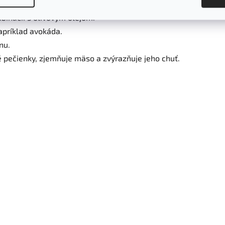
binácii s olivovým olejom.
napríklad avokáda.
nu.
 pečienky, zjemňuje mäso a zvýrazňuje jeho chuť.