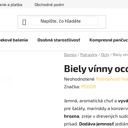
nie a platba
Obchodné podmienky
Ochrana osobných úda
ekové balenia
Osobná starostlivosť
Kompresné panču
Domov
/
Potraviny
/
Octy
/
Biely ví
Biely vínny oc
Priemerné
Neohodnotené
Podrobnosti ho
hodnotenie
Značka:
PÖDÖR
produktu
Jemná, aromatická chuť a
vyvá
je
pre šaláty, marinády a konzer
0,0
hrozna
, zreje v drevených sud
z
prísad.
Dodáva jemnosť
jedlám
5