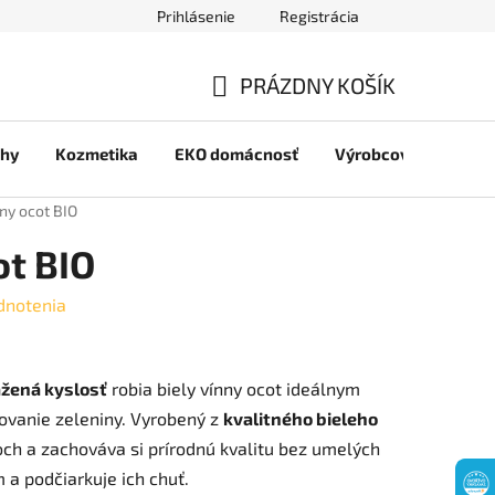
Prihlásenie
Registrácia
jov
PRÁZDNY KOŠÍK
NÁKUPNÝ
chy
Kozmetika
EKO domácnosť
Výrobcovia
Pre 
KOŠÍK
nny ocot BIO
ot BIO
dnotenia
žená kyslosť
robia biely vínny ocot ideálnym
vovanie zeleniny. Vyrobený z
kvalitného bieleho
och a zachováva si prírodnú kvalitu bez umelých
 a podčiarkuje ich chuť.