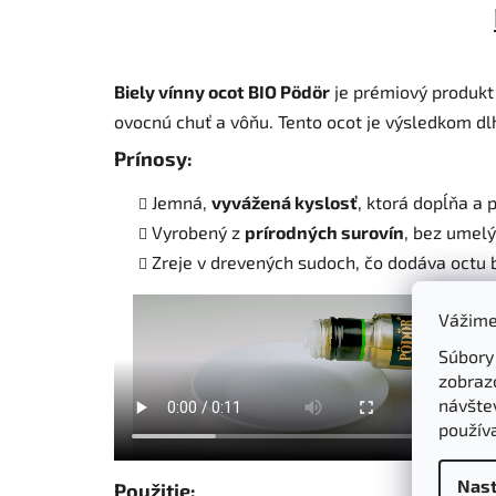
Biely vínny ocot BIO Pödör
je prémiový produkt 
ovocnú chuť a vôňu. Tento ocot je výsledkom dl
Prínosy:
Jemná,
vyvážená kyslosť
, ktorá dopĺňa a 
Vyrobený z
prírodných surovín
, bez umelý
Zreje v drevených sudoch, čo dodáva octu 
Vážime
Súbory
zobraz
návštev
použív
Nast
Použitie: