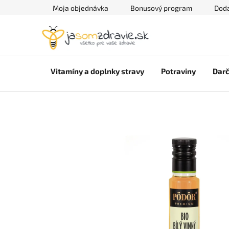
Prejsť
Moja objednávka
Bonusový program
Doda
na
obsah
Vitamíny a doplnky stravy
Potraviny
Darč