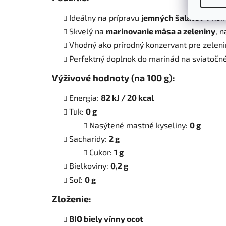
Ideálny na prípravu
jemných šalátov
v kom
Skvelý na
marinovanie mäsa a zeleniny
, 
Vhodný ako prírodný konzervant pre zeleni
Perfektný doplnok do marinád na sviatočné
Výživové hodnoty (na 100 g):
Energia:
82 kJ / 20 kcal
Tuk:
0 g
Nasýtené mastné kyseliny:
0 g
Sacharidy:
2 g
Cukor:
1 g
Bielkoviny:
0,2 g
Soľ:
0 g
Zloženie:
BIO biely vínny ocot