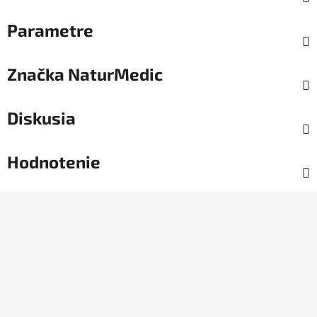
Parametre
Značka
NaturMedic
Diskusia
Hodnotenie
Z
á
p
ä
t
i
e