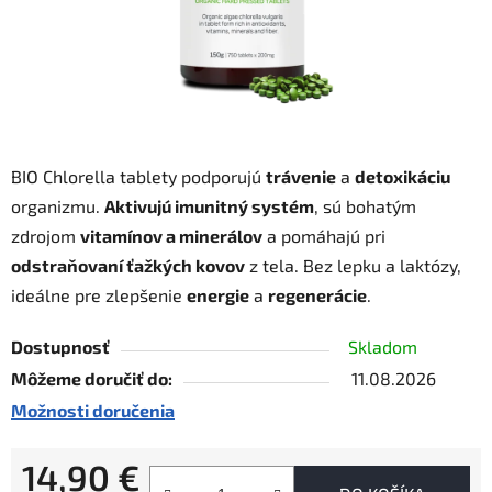
BIO Chlorella tablety podporujú
trávenie
a
detoxikáciu
organizmu.
Aktivujú imunitný systém
, sú bohatým
zdrojom
vitamínov a minerálov
a pomáhajú pri
odstraňovaní ťažkých kovov
z tela. Bez lepku a laktózy,
ideálne pre zlepšenie
energie
a
regenerácie
.
Dostupnosť
Skladom
Môžeme doručiť do:
11.08.2026
Možnosti doručenia
14,90 €