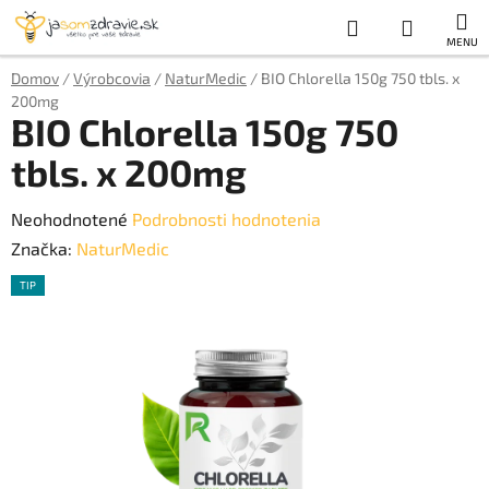
Prejsť
Hľadať
NÁKUP
na
obsah
KOŠÍK
Domov
/
Výrobcovia
/
NaturMedic
/
BIO Chlorella 150g 750 tbls. x
200mg
BIO Chlorella 150g 750
tbls. x 200mg
Priemerné
Neohodnotené
Podrobnosti hodnotenia
hodnotenie
Značka:
NaturMedic
produktu
TIP
je
0,0
z
5
hviezdičiek.