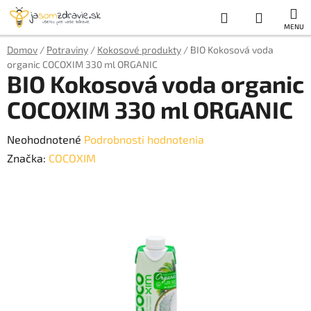
Prejsť
Hľadať
NÁKUP
na
obsah
KOŠÍK
Domov
/
Potraviny
/
Kokosové produkty
/
BIO Kokosová voda
organic COCOXIM 330 ml ORGANIC
BIO Kokosová voda organic
COCOXIM 330 ml ORGANIC
Priemerné
Neohodnotené
Podrobnosti hodnotenia
hodnotenie
Značka:
COCOXIM
produktu
je
0,0
z
5
hviezdičiek.