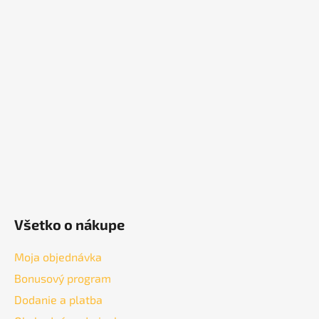
á
p
ä
t
i
e
Všetko o nákupe
Moja objednávka
Bonusový program
Dodanie a platba