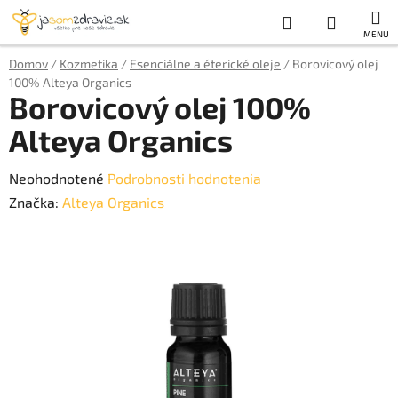
Prejsť
Hľadať
NÁKUP
na
obsah
KOŠÍK
Domov
/
Kozmetika
/
Esenciálne a éterické oleje
/
Borovicový olej
100% Alteya Organics
Borovicový olej 100%
Alteya Organics
Priemerné
Neohodnotené
Podrobnosti hodnotenia
hodnotenie
Značka:
Alteya Organics
produktu
je
0,0
z
5
hviezdičiek.