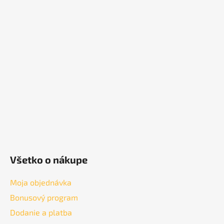
á
p
ä
t
i
e
Všetko o nákupe
Moja objednávka
Bonusový program
Dodanie a platba