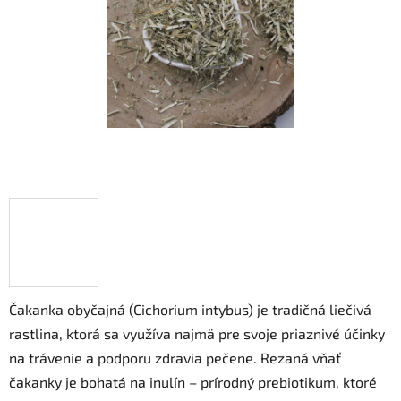
hviezdičiek.
Čakanka obyčajná (Cichorium intybus) je tradičná liečivá
rastlina, ktorá sa využíva najmä pre svoje priaznivé účinky
na trávenie a podporu zdravia pečene. Rezaná vňať
čakanky je bohatá na inulín – prírodný prebiotikum, ktoré