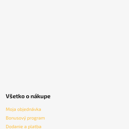
Z
á
p
ä
t
i
e
Všetko o nákupe
Moja objednávka
Bonusový program
Dodanie a platba