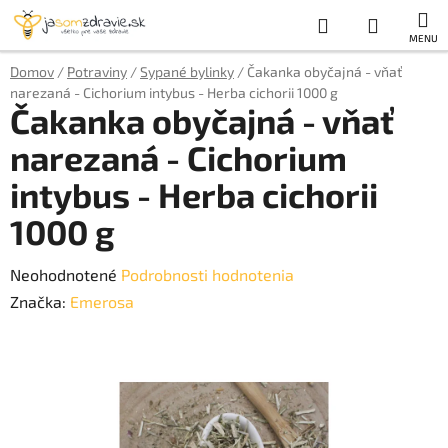
Prejsť
Hľadať
NÁKUP
na
obsah
KOŠÍK
Domov
/
Potraviny
/
Sypané bylinky
/
Čakanka obyčajná - vňať
narezaná - Cichorium intybus - Herba cichorii 1000 g
Čakanka obyčajná - vňať
narezaná - Cichorium
intybus - Herba cichorii
1000 g
Priemerné
Neohodnotené
Podrobnosti hodnotenia
hodnotenie
Značka:
Emerosa
produktu
je
0,0
z
5