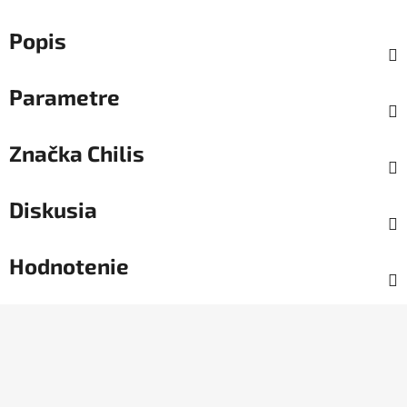
Popis
Parametre
Značka
Chilis
Diskusia
Hodnotenie
Z
á
p
ä