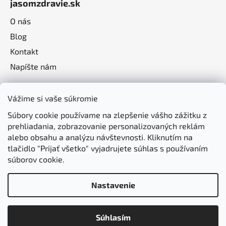
jasomzdravie.sk
O nás
Blog
Kontakt
Napíšte nám
Vážime si vaše súkromie
Súbory cookie používame na zlepšenie vášho zážitku z
prehliadania, zobrazovanie personalizovaných reklám
alebo obsahu a analýzu návštevnosti. Kliknutím na
tlačidlo "Prijať všetko" vyjadrujete súhlas s používaním
súborov cookie.
Nastavenie
Vytvoril Shoptet
Súhlasím
Copyright 2026
jasomzdravie.sk
. Všetky práva