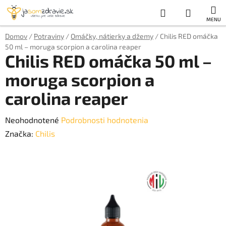
Prejsť
Hľadať
NÁKUP
na
obsah
KOŠÍK
Domov
/
Potraviny
/
Omáčky, nátierky a džemy
/
Chilis RED omáčka
50 ml – moruga scorpion a carolina reaper
Chilis RED omáčka 50 ml –
moruga scorpion a
carolina reaper
Priemerné
Neohodnotené
Podrobnosti hodnotenia
hodnotenie
Značka:
Chilis
produktu
je
0,0
z
5
hviezdičiek.