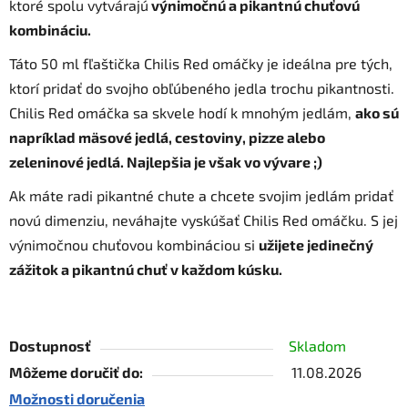
ktoré spolu vytvárajú
výnimočnú a pikantnú chuťovú
kombináciu.
Táto 50 ml fľaštička Chilis Red omáčky je ideálna pre tých,
ktorí pridať do svojho obľúbeného jedla trochu pikantnosti.
Chilis Red omáčka sa skvele hodí k mnohým jedlám,
ako sú
napríklad mäsové jedlá, cestoviny, pizze alebo
zeleninové jedlá. Najlepšia je však vo vývare ;)
Ak máte radi pikantné chute a chcete svojim jedlám pridať
novú dimenziu, neváhajte vyskúšať Chilis Red omáčku. S jej
výnimočnou chuťovou kombináciou si
užijete jedinečný
zážitok a pikantnú chuť v každom kúsku.
Dostupnosť
Skladom
Môžeme doručiť do:
11.08.2026
Možnosti doručenia