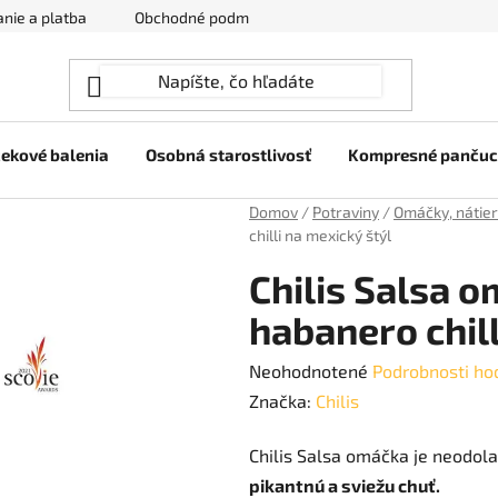
nie a platba
Obchodné podmienky
Ochrana osobných úda
ekové balenia
Osobná starostlivosť
Kompresné panču
Domov
/
Potraviny
/
Omáčky, nátie
chilli na mexický štýl
Chilis Salsa o
habanero chill
Priemerné
Neohodnotené
Podrobnosti ho
hodnotenie
Značka:
Chilis
produktu
Chilis Salsa omáčka je neodol
je
pikantnú a sviežu chuť.
0,0