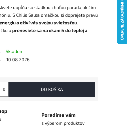
a skvele dopĺňa so sladkou chuťou paradajok čím
óniu. S Chilis Salsa omáčkou si doprajete pravú
energiu a oživí vás svojou sviežosťou
.
áčku a
prenesiete sa na okamih do teplej a
Skladom
10.08.2026
DO KOŠÍKA
hop
Poradíme vám
o
s výberom produktov