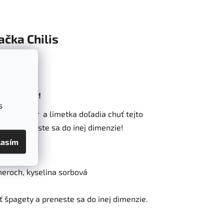
ačka
Chilis
 produktov!
s
 koriander a limetka doľadia chuť tejto
ety a preneste sa do inej dimenzie!
lasím
omeroch, kyselina sorbová
iť špagety a preneste sa do inej dimenzie.