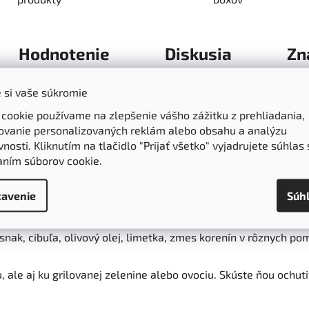
Hodnotenie
Diskusia
Zn
 si vaše súkromie
abanero chilli na mexický štýl
 cookie používame na zlepšenie vášho zážitku z prehliadania,
ovanie personalizovaných reklám alebo obsahu a analýzu
Salsa-Habanero produkt Salsa získal druhé miesto zo stoviek
nosti. Kliknutím na tlačidlo "Prijať všetko" vyjadrujete súhlas 
paradajky
z našej záhrady a
habanero papričky.
Rímska rasca,
aním súborov cookie.
rilovanej zelenine alebo ovociu. Skúste ňou ochutiť nap. špag
avenie
Súh
snak, cibuľa, olivový olej, limetka, zmes korenín v rôznych p
, ale aj ku grilovanej zelenine alebo ovociu. Skúste ňou ochut