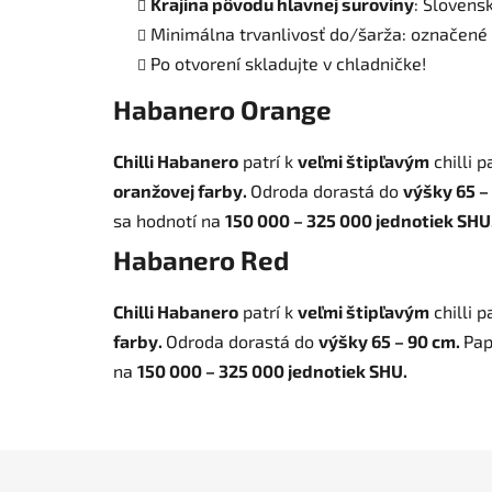
Krajina pôvodu hlavnej suroviny
: Slovens
Minimálna trvanlivosť do/šarža: označené
Po otvorení skladujte v chladničke!
Habanero Orange
Chilli Habanero
patrí k
veľmi štipľavým
chilli 
oranžovej farby.
Odroda dorastá do
výšky 65 –
sa hodnotí na
150 000 – 325 000 jednotiek SHU, 
Habanero Red
Chilli Habanero
patrí k
veľmi štipľavým
chilli 
farby.
Odroda dorastá do
výšky 65 – 90 cm.
Pap
na
150 000 – 325 000 jednotiek SHU.
Z