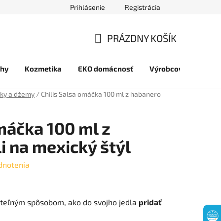
Prihlásenie
Registrácia
jov
PRÁZDNY KOŠÍK
NÁKUPNÝ
chy
Kozmetika
EKO domácnosť
Výrobcovia
Pre 
KOŠÍK
rky a džemy
/
Chilis Salsa omáčka 100 ml z habanero
máčka 100 ml z
i na mexický štýl
dnotenia
ateľným spôsobom, ako do svojho jedla
pridať