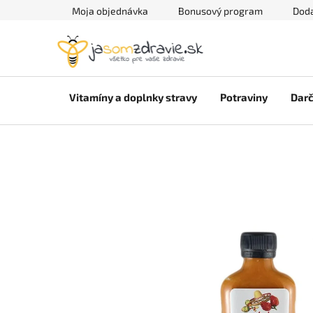
Prejsť
Moja objednávka
Bonusový program
Doda
na
obsah
Vitamíny a doplnky stravy
Potraviny
Darč