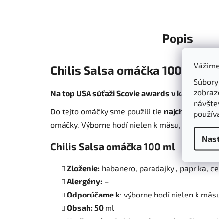
Popis
Vážime
Chilis Salsa omáčka 100 ml z h
Súbory
zobraz
Na top USA súťaži Scovie awards v kategórii 
návštev
Do tejto omáčky sme použili tie
najchutnejšie 
použív
omáčky. Výborne hodí nielen k mäsu, ale aj ku g
Nast
Chilis Salsa omáčka 100 ml
Zloženie:
habanero, paradajky , paprika, ce
Alergény:
–
Odporúčame k
: výborne hodí nielen k mäsu
Obsah: 50
ml