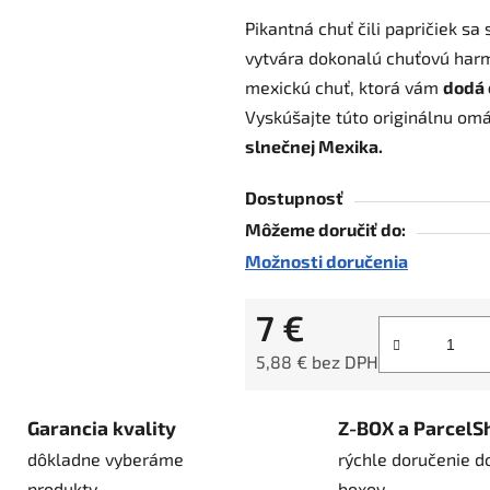
z
Pikantná chuť čili papričiek s
5
vytvára dokonalú chuťovú harm
hviezdičiek.
mexickú chuť, ktorá vám
dodá 
Vyskúšajte túto originálnu om
slnečnej Mexika.
Dostupnosť
Môžeme doručiť do:
Možnosti doručenia
7 €
5,88 € bez DPH
Jednotková cena:
Garancia kvality
Z-BOX a ParcelS
dôkladne vyberáme
rýchle doručenie d
produkty
boxov