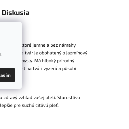
Diskusia
júce oleje, ktoré jemne a bez námahy
stiaci gél na tvár je obohatený o jazmínový
s
upokojuje zmysly. Má hlboký prírodný
uje, že pleť na tvári vyzerá a pôsobí
lasím
 zdravý vzhľad vašej pleti. Starostlivo
epšie pre suchú citlivú pleť.