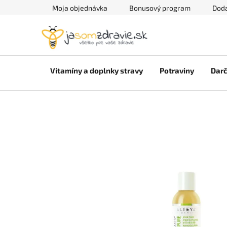
Prejsť
Moja objednávka
Bonusový program
Doda
na
obsah
Vitamíny a doplnky stravy
Potraviny
Darč