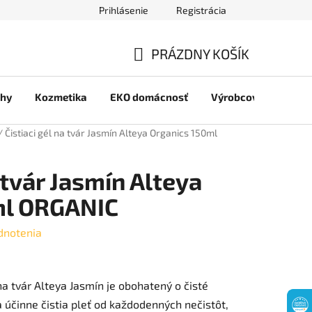
Prihlásenie
Registrácia
jov
PRÁZDNY KOŠÍK
NÁKUPNÝ
chy
Kozmetika
EKO domácnosť
Výrobcovia
Pre 
KOŠÍK
/
Čistiaci gél na tvár Jasmín Alteya Organics 150ml
a tvár Jasmín Alteya
ml ORGANIC
dnotenia
na tvár Alteya Jasmín je obohatený o čisté
a účinne čistia pleť od každodenných nečistôt,