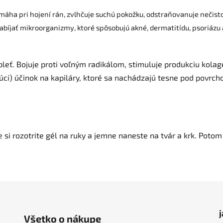
pomáha pri hojení rán, zvlhčuje suchú pokožku, odstraňovanuje nečist
íjať mikroorganizmy, ktoré spôsobujú akné, dermatitídu, psoriázu a
 pleť. Bojuje proti voľným radikálom, stimuluje produkciu ko
júci) účinok na kapiláry, ktoré sa nachádzajú tesne pod povrch
i rozotrite gél na ruky a jemne naneste na tvár a krk. Potom
Všetko o nákupe