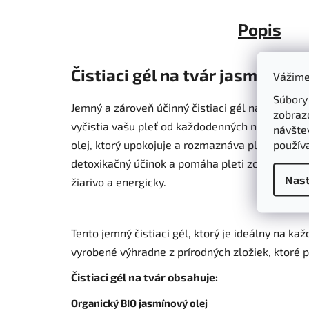
Popis
Čistiaci gél na tvár jasmín Al
Vážime
Súbory
Jemný a zároveň účinný čistiaci gél na tvár Alt
zobraz
vyčistia vašu pleť od každodenných nečistôt. Po
návštev
použív
olej, ktorý upokojuje a rozmaznáva pleť a udrži
detoxikačný účinok a pomáha pleti zostať v zdra
Nast
žiarivo a energicky.
Tento jemný čistiaci gél, ktorý je ideálny na ka
vyrobené výhradne z prírodných zložiek, ktoré pr
Čistiaci gél na tvár obsahuje:
Organický BIO jasmínový olej