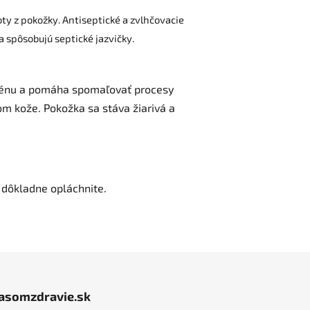
oty z pokožky. Antiseptické a zvlhčovacie
 spôsobujú septické jazvičky.
lagénu a pomáha spomaľovať procesy
om kože. Pokožka sa stáva žiarivá a
 dôkladne opláchnite.
jasomzdravie.sk