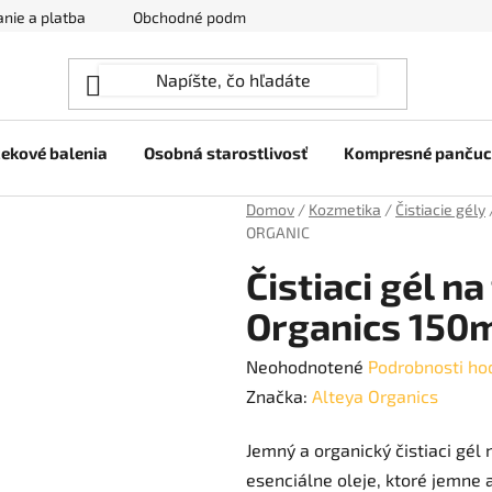
nie a platba
Obchodné podmienky
Ochrana osobných úda
ekové balenia
Osobná starostlivosť
Kompresné panču
Domov
/
Kozmetika
/
Čistiacie gély
ORGANIC
Čistiaci gél n
Organics 150
Priemerné
Neohodnotené
Podrobnosti ho
hodnotenie
Značka:
Alteya Organics
produktu
Jemný a organický čistiaci gél 
je
esenciálne oleje, ktoré jemne 
0,0