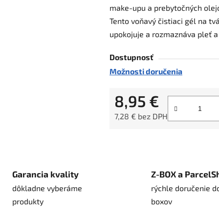
make-upu a prebytočných olejov
z
Tento voňavý čistiaci gél na tv
5
upokojuje a rozmaznáva pleť a u
hviezdičiek.
Dostupnosť
Možnosti doručenia
8,95 €
7,28 € bez DPH
Jednotková cena:
Garancia kvality
Z-BOX a ParcelS
dôkladne vyberáme
rýchle doručenie d
produkty
boxov