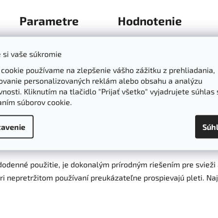
Parametre
Hodnotenie
teya Organics 150ml
 si vaše súkromie
 cookie používame na zlepšenie vášho zážitku z prehliadania,
eya Jasmín s certifikátom USDA je obohatený o čisté a upokoju
ovanie personalizovaných reklám alebo obsahu a analýzu
kožka vyzerá a cíti sa svieža, jemná a zdravá. Tento voňavý či
nosti. Kliknutím na tlačidlo "Prijať všetko" vyjadrujete súhlas 
aním súborov cookie.
ava jej vlhkosť a vitalitu. Blahodarná vôňa upokojuje myseľ a 
vom stave. Hĺbkovo vyživuje pleť, nepretržité používanie zaruč
avenie
Súh
ždodenné použitie, je dokonalým prírodným riešením pre svieži a
i nepretržitom používaní preukázateľne prospievajú pleti. Najl