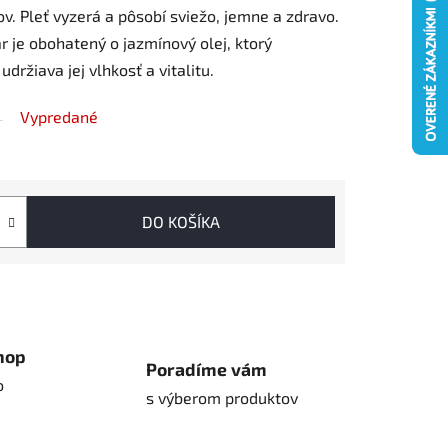
. Pleť vyzerá a pôsobí sviežo, jemne a zdravo.
ár je obohatený o jazmínový olej, ktorý
držiava jej vlhkosť a vitalitu.
Vypredané
DO KOŠÍKA
hop
Poradíme vám
o
s výberom produktov