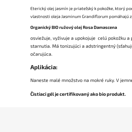
Eterický olej jasmín je priateľský k pokožke, ktorý 
vlastnosti oleja Jasminum Grandiflorum pomáhajú zab
Organický BIO ružový olej Rosa Damascena
osviežuje, vyživuje a upokojuje celú pokožku a
starnutia. Má tonizujúci a adstringentný (sťahu
očarujúca.
Aplikácia:
Naneste malé množstvo na mokré ruky. V jemne s
Čistiaci gél je certifikovaný ako bio produkt.
Z
á