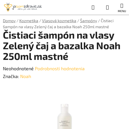
Prejsť
Hľadať
NÁKUP
na
obsah
KOŠÍK
Domov
/
Kozmetika
/
Vlasová kozmetika
/
Šampóny
/
Čistiaci
šampón na vlasy Zelený čaj a bazalka Noah 250ml mastné
Čistiaci šampón na vlasy
Zelený čaj a bazalka Noah
250ml mastné
Priemerné
Neohodnotené
Podrobnosti hodnotenia
hodnotenie
Značka:
Noah
produktu
je
0,0
z
5
hviezdičiek.