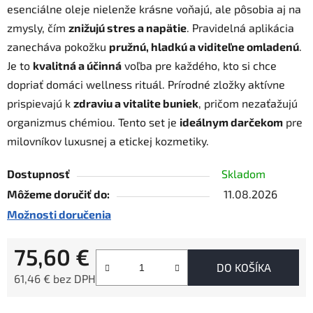
esenciálne oleje nielenže krásne voňajú, ale pôsobia aj na
zmysly, čím
znižujú stres a napätie
. Pravidelná aplikácia
zanecháva pokožku
pružnú, hladkú a viditeľne omladenú
.
Je to
kvalitná a účinná
voľba pre každého, kto si chce
dopriať domáci wellness rituál. Prírodné zložky aktívne
prispievajú k
zdraviu a vitalite buniek
, pričom nezaťažujú
organizmus chémiou. Tento set je
ideálnym darčekom
pre
milovníkov luxusnej a etickej kozmetiky.
Dostupnosť
Skladom
Môžeme doručiť do:
11.08.2026
Možnosti doručenia
75,60 €
DO KOŠÍKA
61,46 € bez DPH
Jednotková cena: