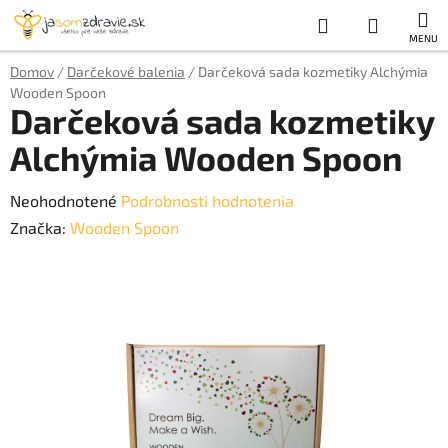
Prejsť
Hľadať
NÁKUP
na
obsah
KOŠÍK
Domov
/
Darčekové balenia
/
Darčeková sada kozmetiky Alchýmia
Wooden Spoon
Darčeková sada kozmetiky
Alchýmia Wooden Spoon
Priemerné
Neohodnotené
Podrobnosti hodnotenia
hodnotenie
Značka:
Wooden Spoon
produktu
je
0,0
z
5
hviezdičiek.