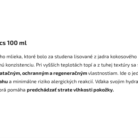
cs 100 ml
ho mlieka, ktoré bolo za studena lisované z jadra kokosového
hú konzistenciu. Pri vyšších teplotách topí a z tuhej textúry sa
atačným, ochranným a regeneračným
vlastnostiam. Ide o je
ahu
a minimálne riziko alergických reakcií. Vďaka svojim hyd
ktorá pomáha
predchádzať strate vlhkosti pokožky.