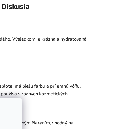
Diskusia
ždého. Výsledkom je krásna a hydratovaná
eplote, má bielu farbu a príjemnú vôňu.
 používa v rôznych kozmetických
u pred slnečným žiarením, vhodný na