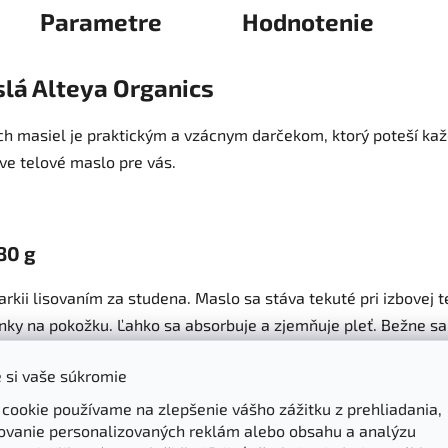
Parametre
Hodnotenie
lá Alteya Organics
ch masiel je praktickým a vzácnym darčekom, ktorý poteší ka
áve telové maslo pre vás.
80 g
kii lisovaním za studena. Maslo sa stáva tekuté pri izbovej t
ky na pokožku. Ľahko sa absorbuje a zjemňuje pleť. Bežne sa
od.
 si vaše súkromie
 cookie používame na zlepšenie vášho zážitku z prehliadania,
ch, zvyšuje produkciu kolagénu, podporuje prirodzenú ochran
ovanie personalizovaných reklám alebo obsahu a analýzu