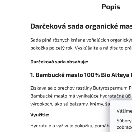
Popis
Darčeková sada organické mas
Sada plná rôznych krásne voňajúcich organický
pokožka po celý rok. Vyskúšajte a nájdite to pr
Darčeková sada obsahuje:
1.
Bambucké maslo 100% Bio Alteya 
Získava sa z orechov rastliny Butyrospermum Par
Bambucké maslo má vynikajúce hydratačné účin
výrobkoch, ako sú balzamy, krémy, šampóny a p
Vážime
Využitie:
Súbory
Hydratuje a vyživuje pokožku, pomáha pri striá
zobraz