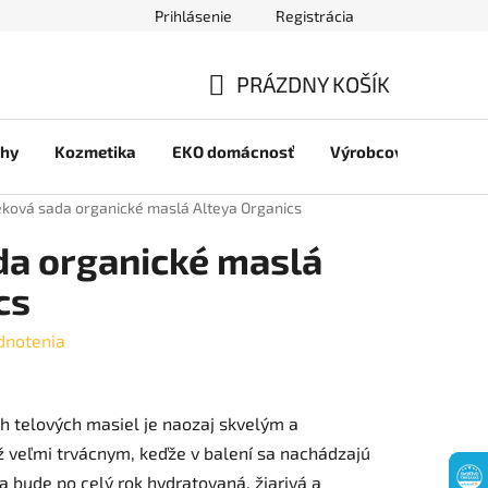
Prihlásenie
Registrácia
jov
PRÁZDNY KOŠÍK
NÁKUPNÝ
chy
Kozmetika
EKO domácnosť
Výrobcovia
Pre 
KOŠÍK
ková sada organické maslá Alteya Organics
da organické maslá
cs
dnotenia
h telových masiel je naozaj skvelým a
ž veľmi trvácnym, keďže v balení sa nachádzajú
 bude po celý rok hydratovaná, žiarivá a