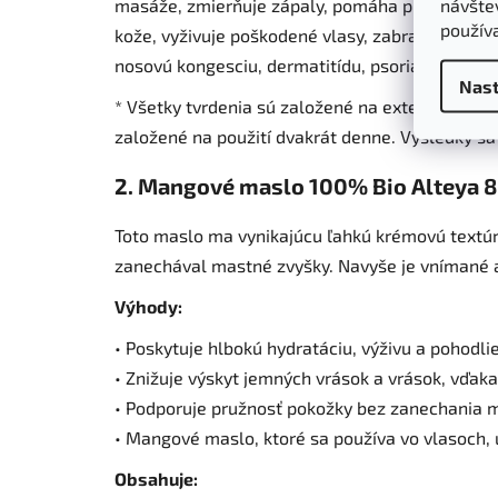
návštev
masáže, zmierňuje zápaly, pomáha pri liečbe ak
použív
kože, vyživuje poškodené vlasy, zabraňuje vypad
nosovú kongesciu, dermatitídu, psoriázu a ekz
Nast
* Všetky tvrdenia sú založené na externých kli
založené na použití dvakrát denne. Výsledky sa 
2. Mangové maslo 100% Bio Alteya 8
Toto maslo ma vynikajúcu ľahkú krémovú textúru
zanechával mastné zvyšky. Navyše je vnímané ak
Výhody:
• Poskytuje hlbokú hydratáciu, výživu a pohodl
• Znižuje výskyt jemných vrások a vrások, vďak
• Podporuje pružnosť pokožky bez zanechania ma
• Mangové maslo, ktoré sa používa vo vlasoch, u
Obsahuje: