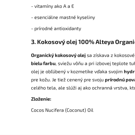
- vitamíny ako A a E
- esenciálne mastné kyseliny
- prírodné antioxidanty
3. Kokosový olej 100% Alteya Organi
Organický kokosový olej
sa získava z kokosové
bielu farbu
, sviežu vôňu a pri izbovej teplote tu
olej je obľúbený v kozmetike vďaka svojim
hydr
pre kožu. Je tiež cenený pre svoju
prírodnú pov
celého tela, ale slúži aj ako ochranná vrstva, 
Zloženie:
Cocos Nucifera (Coconut) Oil