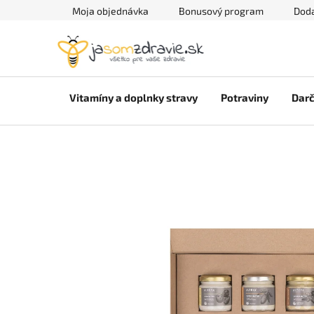
Prejsť
Moja objednávka
Bonusový program
Doda
na
obsah
Vitamíny a doplnky stravy
Potraviny
Darč