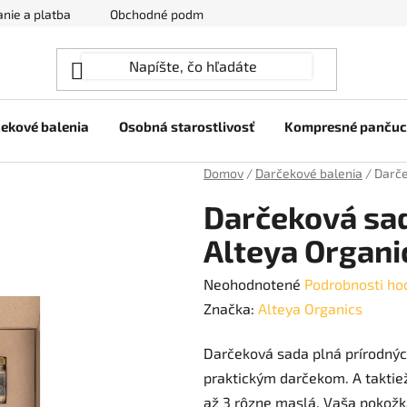
nie a platba
Obchodné podmienky
Ochrana osobných úda
ekové balenia
Osobná starostlivosť
Kompresné panču
Domov
/
Darčekové balenia
/
Darče
Darčeková sa
Alteya Organi
Priemerné
Neohodnotené
Podrobnosti ho
hodnotenie
Značka:
Alteya Organics
produktu
Darčeková sada plná prírodnýc
je
praktickým darčekom. A taktie
0,0
až 3 rôzne maslá. Vaša pokožka
z