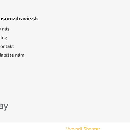
jasomzdravie.sk
O nás
Blog
Kontakt
Napíšte nám
Vytvoril Shoptet