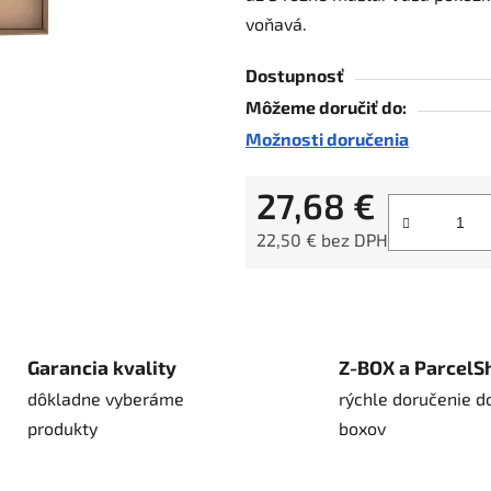
voňavá.
5
hviezdičiek.
Dostupnosť
Môžeme doručiť do:
Možnosti doručenia
27,68 €
22,50 € bez DPH
Jednotková cena:
Garancia kvality
Z-BOX a ParcelS
dôkladne vyberáme
rýchle doručenie d
produkty
boxov