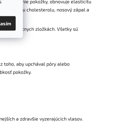
s
 a olupovanie pokožky, obnovuje elasticitu
žuje hladinu cholesterolu, nosový zápal a
lasím
 na konkrétnych zložkách. Všetky sú
z toho, aby upchával póry alebo
ebkosť pokožky.
ejších a zdravšie vyzerajúcich vlasov.