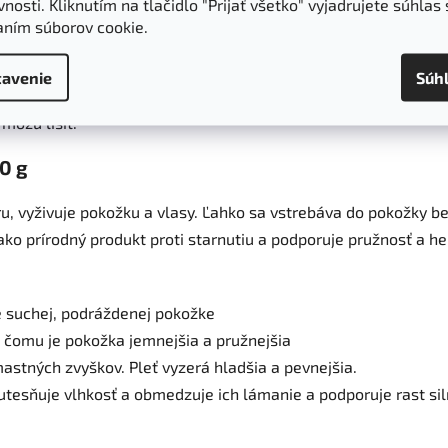
nosti. Kliknutím na tlačidlo "Prijať všetko" vyjadrujete súhlas 
né a škvŕn, bojuje proti voľným radikálom, zmierňuje svrbenie
aním súborov cookie.
ávaniu vlasov, ošetruje pľuzgiere, artritídu, reumatizmus, zni
ém.*
avenie
Súh
nických, laboratórnych a spotrebiteľských štúdiách vykonaných
môžu líšiť.
0 g
, vyživuje pokožku a vlasy. Ľahko sa vstrebáva do pokožky be
o prírodný produkt proti starnutiu a podporuje pružnosť a h
ie suchej, podráždenej pokožke
a čomu je pokožka jemnejšia a pružnejšia
stných zvyškov. Pleť vyzerá hladšia a pevnejšia.
tesňuje vlhkosť a obmedzuje ich lámanie a podporuje rast siln