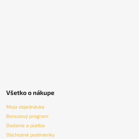
á
p
ä
t
i
e
Všetko o nákupe
Moja objednávka
Bonusový program
Dodanie a platba
Obchodné podmienky