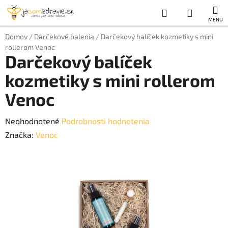
Prejsť
Hľadať
NÁKUP
na
obsah
KOŠÍK
Domov
/
Darčekové balenia
/
Darčekový balíček kozmetiky s mini
rollerom Venoc
Darčekový balíček
kozmetiky s mini rollerom
Venoc
Priemerné
Neohodnotené
Podrobnosti hodnotenia
hodnotenie
Značka:
Venoc
produktu
je
0,0
z
5
hviezdičiek.