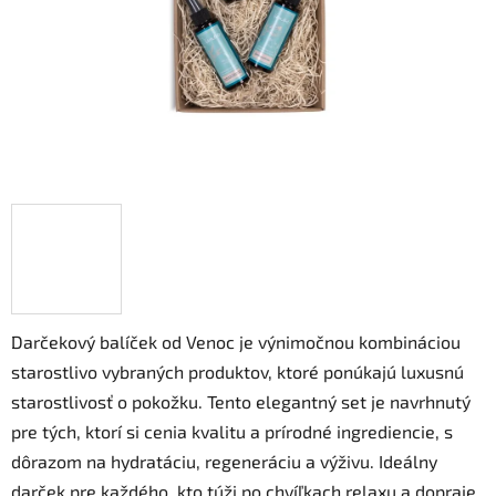
Darčekový balíček od Venoc je výnimočnou kombináciou
starostlivo vybraných produktov, ktoré ponúkajú luxusnú
starostlivosť o pokožku. Tento elegantný set je navrhnutý
pre tých, ktorí si cenia kvalitu a prírodné ingrediencie, s
dôrazom na hydratáciu, regeneráciu a výživu. Ideálny
darček pre každého, kto túži po chvíľkach relaxu a dopraje