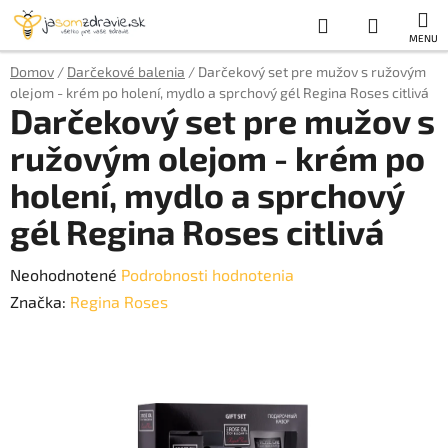
Prejsť
Hľadať
NÁKUP
na
obsah
KOŠÍK
Domov
/
Darčekové balenia
/
Darčekový set pre mužov s ružovým
olejom - krém po holení, mydlo a sprchový gél Regina Roses citlivá
Darčekový set pre mužov s
ružovým olejom - krém po
holení, mydlo a sprchový
gél Regina Roses citlivá
Priemerné
Neohodnotené
Podrobnosti hodnotenia
hodnotenie
Značka:
Regina Roses
produktu
je
0,0
z
5