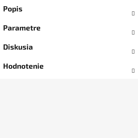
Popis
Parametre
Diskusia
Hodnotenie
Z
á
p
ä
t
i
e