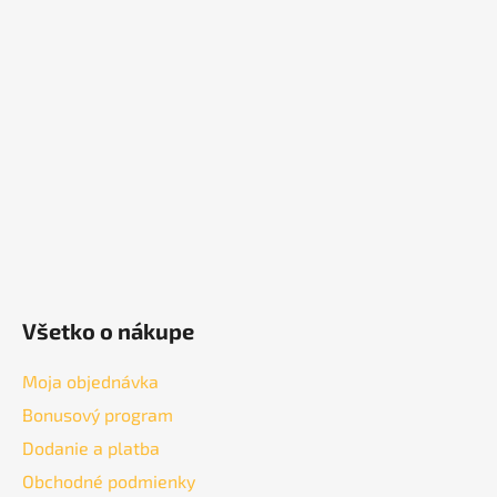
á
p
ä
t
i
e
Všetko o nákupe
Moja objednávka
Bonusový program
Dodanie a platba
Obchodné podmienky