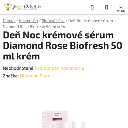
Prejsť
Hľadať
NÁKUP
na
obsah
KOŠÍK
Domov
/
Kozmetika
/
Pleťové séra
/
Deň Noc krémové sérum
Diamond Rose Biofresh 50 ml krém
Deň Noc krémové sérum
Diamond Rose Biofresh 50
ml krém
Priemerné
Neohodnotené
Podrobnosti hodnotenia
hodnotenie
Značka:
Diamond Rose
produktu
je
0,0
z
5
hviezdičiek.