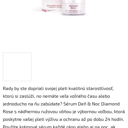
Rady by ste dopriali svojej pleti kvalitnú starostlivosť,
ktorú si zaslúži, no nemáte veľa voľného času alebo
jednoducho na ňu zabúdate? Sérum Deň & Noc Diamond
Rose s nádhernou ružovou vôňou je výbornou voľbou, ktorá
poskytne vašej pleti výživu a ochranu až po dobu 24 hodín.
Použite krémové sérum každé ráno alebo aj na noc, ak