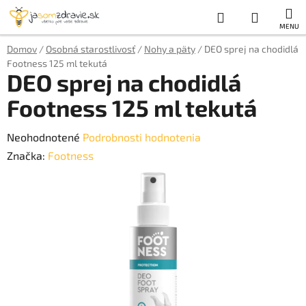
Prejsť
Hľadať
NÁKUP
na
obsah
KOŠÍK
Domov
/
Osobná starostlivosť
/
Nohy a päty
/
DEO sprej na chodidlá
Footness 125 ml tekutá
DEO sprej na chodidlá
Footness 125 ml tekutá
Priemerné
Neohodnotené
Podrobnosti hodnotenia
hodnotenie
Značka:
Footness
produktu
je
0,0
z
5
hviezdičiek.