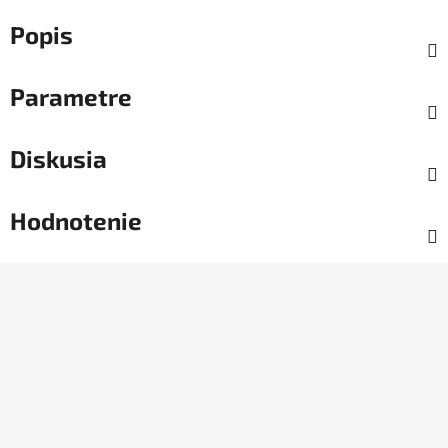
Popis
Parametre
Diskusia
Hodnotenie
Z
á
p
ä
t
i
e