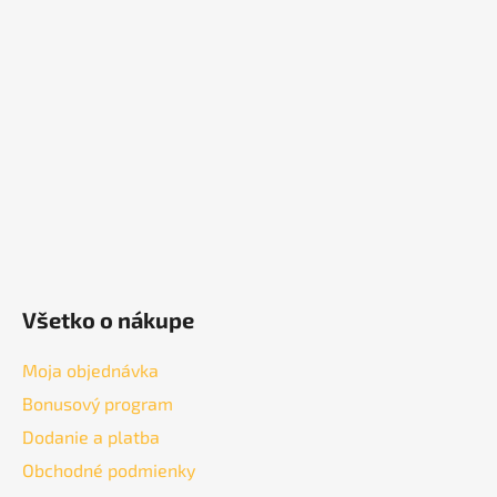
p
ä
t
i
e
Všetko o nákupe
Moja objednávka
Bonusový program
Dodanie a platba
Obchodné podmienky