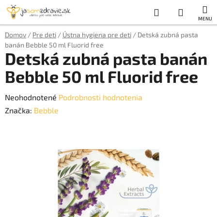
Prejsť
Hľadať
NÁKUP
na
obsah
KOŠÍK
Domov
/
Pre deti
/
Ústna hygiena pre deti
/
Detská zubná pasta
banán Bebble 50 ml Fluorid free
Detská zubná pasta banán
Bebble 50 ml Fluorid free
Priemerné
Neohodnotené
Podrobnosti hodnotenia
hodnotenie
Značka:
Bebble
produktu
je
0,0
z
5
hviezdičiek.