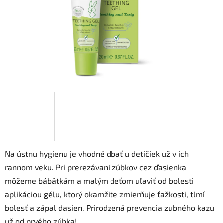
Na ústnu hygienu je vhodné dbať u detičiek už v ich
rannom veku. Pri prerezávaní zúbkov cez ďasienka
môžeme bábätkám a malým deťom uľaviť od bolesti
aplikáciou gélu, ktorý okamžite zmierňuje ťažkosti, tlmí
bolesť a zápal dasien. Prirodzená prevencia zubného kazu
už od prvého zúbka!