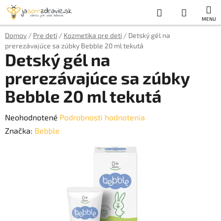
Prejsť
Hľadať
NÁKUP
na
obsah
KOŠÍK
Domov
/
Pre deti
/
Kozmetika pre deti
/
Detský gél na
prerezávajúce sa zúbky Bebble 20 ml tekutá
Detský gél na
prerezávajúce sa zúbky
Bebble 20 ml tekutá
Priemerné
Neohodnotené
Podrobnosti hodnotenia
hodnotenie
Značka:
Bebble
produktu
je
0,0
z
5
hviezdičiek.