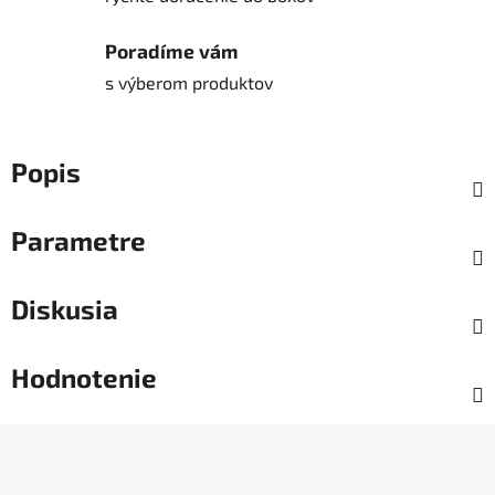
Poradíme vám
s výberom produktov
Popis
Parametre
Diskusia
Hodnotenie
Z
á
p