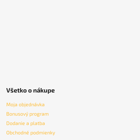
p
ä
t
i
e
Všetko o nákupe
Moja objednávka
Bonusový program
Dodanie a platba
Obchodné podmienky