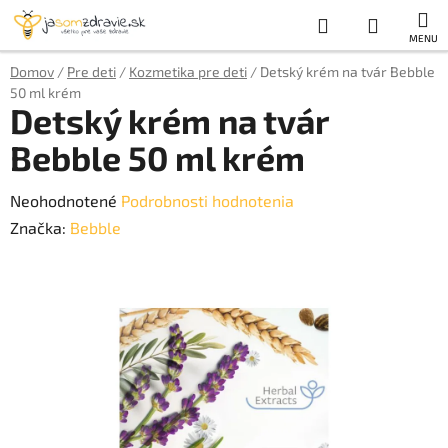
Prejsť
Hľadať
NÁKUP
na
obsah
KOŠÍK
Domov
/
Pre deti
/
Kozmetika pre deti
/
Detský krém na tvár Bebble
50 ml krém
Detský krém na tvár
Bebble 50 ml krém
Priemerné
Neohodnotené
Podrobnosti hodnotenia
hodnotenie
Značka:
Bebble
produktu
je
0,0
z
5
hviezdičiek.