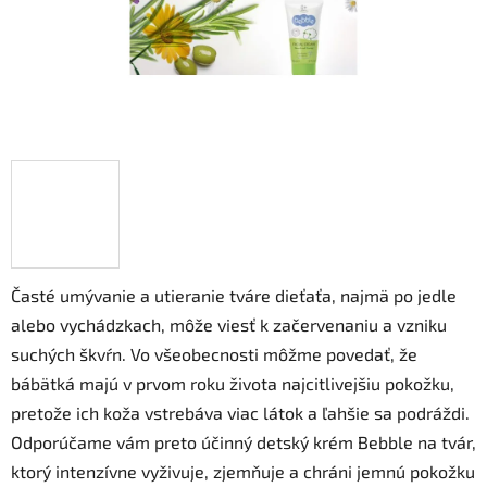
Časté umývanie a utieranie tváre dieťaťa, najmä po jedle
alebo vychádzkach, môže viesť k začervenaniu a vzniku
suchých škvŕn. Vo všeobecnosti môžme povedať, že
bábätká majú v prvom roku života najcitlivejšiu pokožku,
pretože ich koža vstrebáva viac látok a ľahšie sa podráždi.
Odporúčame vám preto účinný detský krém Bebble na tvár,
ktorý intenzívne vyživuje, zjemňuje a chráni jemnú pokožku