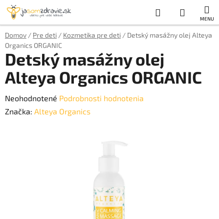
Prejsť
Hľadať
NÁKUP
na
obsah
KOŠÍK
Domov
/
Pre deti
/
Kozmetika pre deti
/
Detský masážny olej Alteya
Organics ORGANIC
Detský masážny olej
Alteya Organics ORGANIC
Priemerné
Neohodnotené
Podrobnosti hodnotenia
hodnotenie
Značka:
Alteya Organics
produktu
je
0,0
z
5
hviezdičiek.