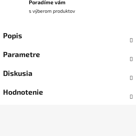
Poradíme vám
s výberom produktov
Popis
Parametre
Diskusia
Hodnotenie
Z
á
p
ä