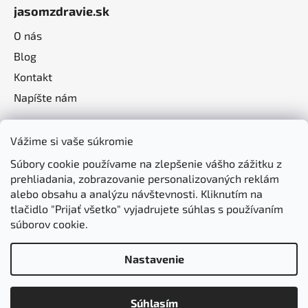
jasomzdravie.sk
O nás
Blog
Kontakt
Napíšte nám
Vážime si vaše súkromie
Súbory cookie používame na zlepšenie vášho zážitku z
prehliadania, zobrazovanie personalizovaných reklám
alebo obsahu a analýzu návštevnosti. Kliknutím na
tlačidlo "Prijať všetko" vyjadrujete súhlas s používaním
súborov cookie.
Nastavenie
Vytvoril Shoptet
Súhlasím
Copyright 2026
jasomzdravie.sk
. Všetky práva