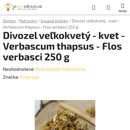
Prejsť
Hľadať
NÁKUP
na
obsah
KOŠÍK
Domov
/
Potraviny
/
Sypané bylinky
/
Divozel veľkokvetý - kvet -
Verbascum thapsus - Flos verbasci 250 g
Divozel veľkokvetý - kvet -
Verbascum thapsus - Flos
verbasci 250 g
Priemerné
Neohodnotené
Podrobnosti hodnotenia
hodnotenie
Značka:
Emerosa
produktu
je
0,0
z
5
hviezdičiek.