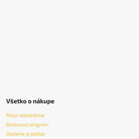
Z
á
p
ä
t
i
e
Všetko o nákupe
Moja objednávka
Bonusový program
Dodanie a platba