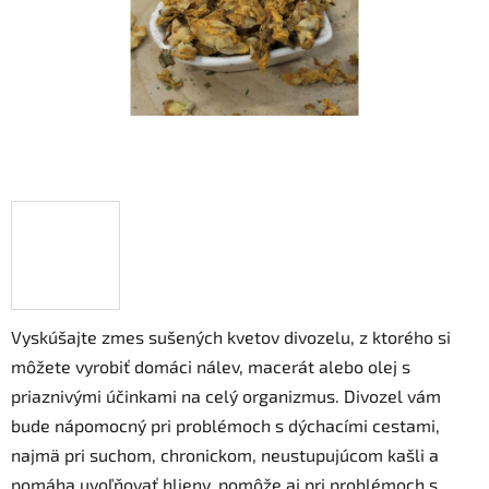
Vyskúšajte zmes sušených kvetov divozelu, z ktorého si
môžete vyrobiť domáci nálev, macerát alebo olej s
priaznivými účinkami na celý organizmus. Divozel vám
bude nápomocný pri problémoch s dýchacími cestami,
najmä pri suchom, chronickom, neustupujúcom kašli a
pomáha uvoľňovať hlieny, pomôže aj pri problémoch s