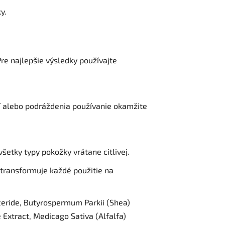
y.
re najlepšie výsledky používajte
cií alebo podráždenia používanie okamžite
všetky typy pokožky vrátane citlivej.
ý transformuje každé použitie na
yceride, Butyrospermum Parkii (Shea)
 Extract, Medicago Sativa (Alfalfa)