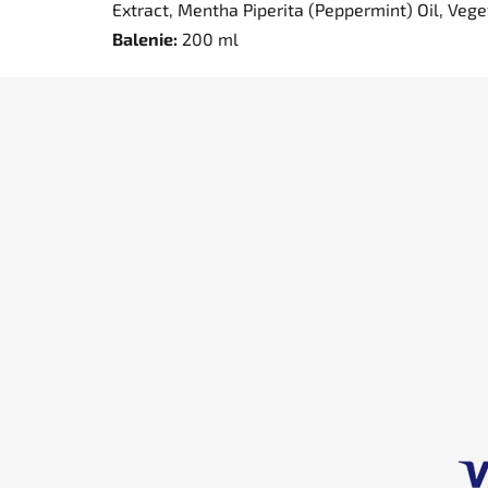
Extract, Mentha Piperita (Peppermint) Oil, Vegeta
Balenie:
200 ml
Z
á
p
ä
t
i
e