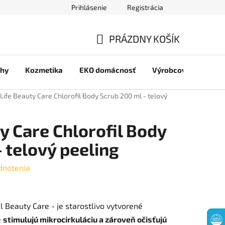
Prihlásenie
Registrácia
jov
PRÁZDNY KOŠÍK
NÁKUPNÝ
chy
Kozmetika
EKO domácnosť
Výrobcovia
Pre 
KOŠÍK
Life Beauty Care Chlorofil Body Scrub 200 ml - telový
y Care Chlorofil Body
 telový peeling
dnotenia
l Beauty Care - je starostlivo vytvorené
é
stimulujú mikrocirkuláciu a zároveň očisťujú