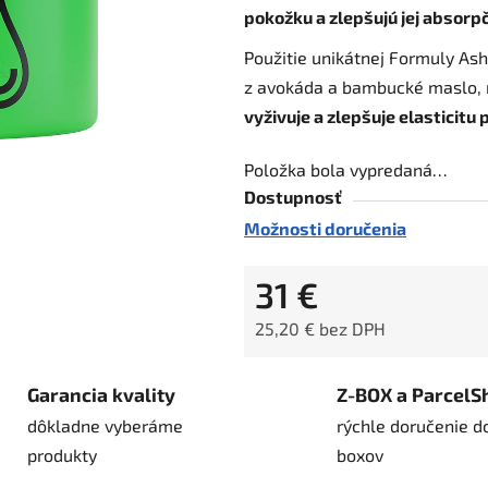
pokožku a zlepšujú jej absorp
z
5
Použitie unikátnej Formuly As
hviezdičiek.
z avokáda a bambucké maslo, m
vyživuje a zlepšuje elasticitu
Položka bola vypredaná…
Dostupnosť
Možnosti doručenia
31 €
25,20 € bez DPH
Jednotková cena:
Garancia kvality
Z-BOX a ParcelS
dôkladne vyberáme
rýchle doručenie d
produkty
boxov