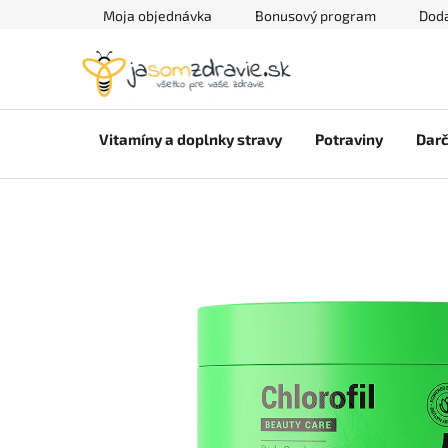
Prejsť
Moja objednávka
Bonusový program
Doda
na
obsah
Vitamíny a doplnky stravy
Potraviny
Darč