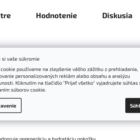
tre
Hodnotenie
Diskusia
émiový telový peeling, ktorý ponúka jedinečnú kombináciu prír
 si vaše súkromie
účasťou jeho zloženia je revolučná
Formula Ashedo 24/7 Nut
 cookie používame na zlepšenie vášho zážitku z prehliadania,
ĺbkovú výživu a zlepšenie elasticity pokožky.
ovanie personalizovaných reklám alebo obsahu a analýzu
nosti. Kliknutím na tlačidlo "Prijať všetko" vyjadrujete súhlas 
aním súborov cookie.
ukrovej formuly efektívne odstraňuje odumreté bunky a nečis
mpozícii chráni pokožku pred voľnými radikálmi a podporuje je
avenie
Súh
é oleje intenzívne hydratujú a vyživujú pokožku, zanechávajúc
odporuje regeneráciu a hydratáciu pokožky.