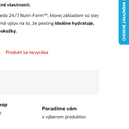
čné vlastnosti.
hedo 24/7 Nutri-Form™, ktorej základom sú olej
á vplyv na to, že peeling
ideálne hydratuje,
 pokožky.
Produkt sa nevyrába
hop
Poradíme vám
o
s výberom produktov