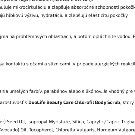
muluje mikrocirkuláciu a zlepšuje absorpčné schopnosti pokožk
ú hĺbkovú výživu, hydratáciu a zlepšujú elasticitu pokožky.
ajmä na problémových oblastiach, a potom opláchnite vodou. P
 sa kontaktu s očami a sliznicami. V prípade alergických reak
ania umelých farbív, parabénov alebo silikónov. Je vhodný pre 
arostlivosť s
DuoLife Beauty Care Chlorofil Body Scrub
, ktor
 Seed Oil, Isopropyl Myristate, Silica, Caprylic/Capric Trigl
Avocado) Oil, Tocopherol, Chlorella Vulgaris, Hordeum Vulgare