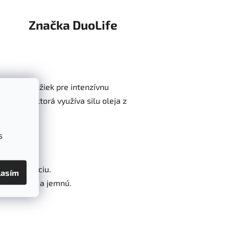
Značka
DuoLife
odných zložiek pre intenzívnu
ri-Form™
, ktorá využíva silu oleja z
s
toty.
j regeneráciu.
lasím
 ju hladkú a jemnú.