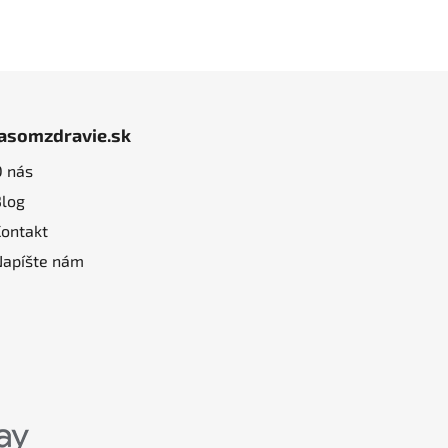
jasomzdravie.sk
O nás
Blog
Kontakt
Napíšte nám