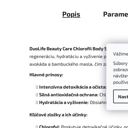
Popis
Parame
DuoLife Beauty Care Chlorofil Body Scrub
je pr
Vážime
regeneráciu, hydratáciu a vyživenie pokožky. S
Súbory
avokáda a bambuckého masla, čím zabezpečuje h
zobraz
Hlavné prínosy:
návštev
použív
Intenzívna detoxikácia a očista:
Pomocou c
Silná antioxidačná ochrana:
Chlorofyl v ko
Nast
Hydratácia a vyživenie:
Obsiahnuté prírodn
Kľúčové zložky a ich účinky:
Chlorofyl:
Poskytuje detoxikačné účinky, p