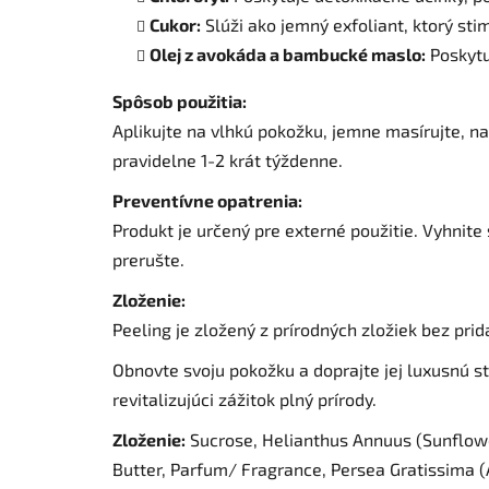
Cukor:
Slúži ako jemný exfoliant, ktorý sti
Olej z avokáda a bambucké maslo:
Poskytuj
Spôsob použitia:
Aplikujte na vlhkú pokožku, jemne masírujte, n
pravidelne 1-2 krát týždenne.
Preventívne opatrenia:
Produkt je určený pre externé použitie. Vyhnite
prerušte.
Zloženie:
Peeling je zložený z prírodných zložiek bez prid
Obnovte svoju pokožku a doprajte jej luxusnú st
revitalizujúci zážitok plný prírody.
Zloženie:
Sucrose, Helianthus Annuus (Sunflower)
Butter, Parfum/ Fragrance, Persea Gratissima (