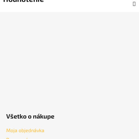
Z
á
p
ä
t
i
e
Všetko o nákupe
Moja objednávka