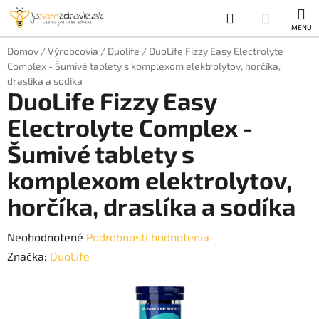
Prejsť
Hľadať
NÁKUP
na
obsah
KOŠÍK
Domov
/
Výrobcovia
/
Duolife
/
DuoLife Fizzy Easy Electrolyte
Complex - Šumivé tablety s komplexom elektrolytov, horčíka,
draslíka a sodíka
DuoLife Fizzy Easy
Electrolyte Complex -
Šumivé tablety s
komplexom elektrolytov,
horčíka, draslíka a sodíka
Priemerné
Neohodnotené
Podrobnosti hodnotenia
hodnotenie
Značka:
DuoLife
produktu
je
0,0