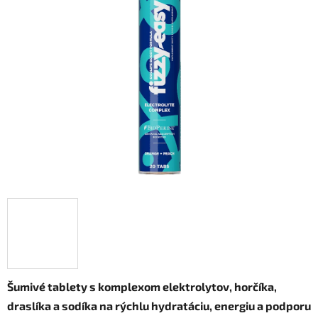
z
5
hviezdičiek.
Šumivé tablety s komplexom elektrolytov, horčíka,
draslíka a sodíka na rýchlu hydratáciu, energiu a podporu