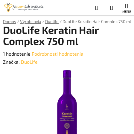
Prejsť
Hľadať
NÁKUP
na
obsah
KOŠÍK
Domov
/
Výrobcovia
/
Duolife
/
DuoLife Keratin Hair Complex 750 ml
DuoLife Keratin Hair
Complex 750 ml
Priemerné
1 hodnotenie
Podrobnosti hodnotenia
hodnotenie
Značka:
DuoLife
produktu
je
5,0
z
5
hviezdičiek.