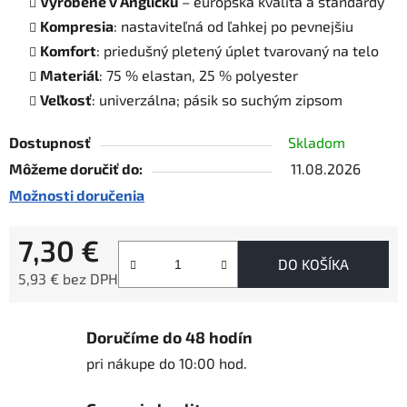
Vyrobené v Anglicku
– európska kvalita a štandardy
Kompresia
: nastaviteľná od ľahkej po pevnejšiu
Komfort
: priedušný pletený úplet tvarovaný na telo
Materiál
: 75 % elastan, 25 % polyester
Veľkosť
: univerzálna; pásik so suchým zipsom
Dostupnosť
Skladom
Môžeme doručiť do:
11.08.2026
Možnosti doručenia
7,30 €
DO KOŠÍKA
5,93 € bez DPH
Jednotková cena:
Doručíme do 48 hodín
pri nákupe do 10:00 hod.