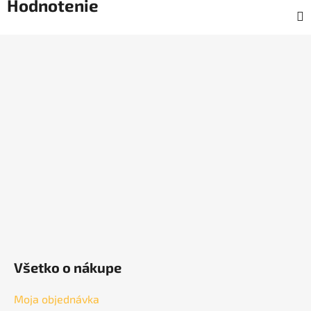
Hodnotenie
Z
á
p
ä
t
i
e
Všetko o nákupe
Moja objednávka