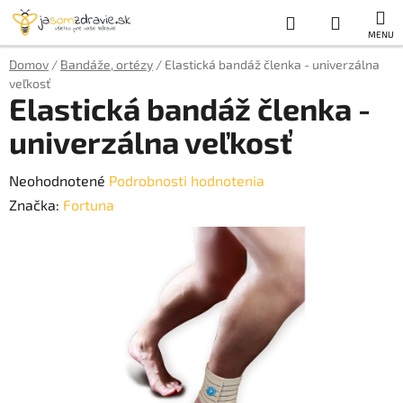
Prejsť
Hľadať
NÁKUP
na
obsah
KOŠÍK
Domov
/
Bandáže, ortézy
/
Elastická bandáž členka - univerzálna
veľkosť
Elastická bandáž členka -
univerzálna veľkosť
Priemerné
Neohodnotené
Podrobnosti hodnotenia
hodnotenie
Značka:
Fortuna
produktu
je
0,0
z
5
hviezdičiek.