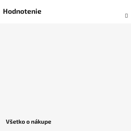
Hodnotenie
Z
á
p
ä
t
i
e
Všetko o nákupe