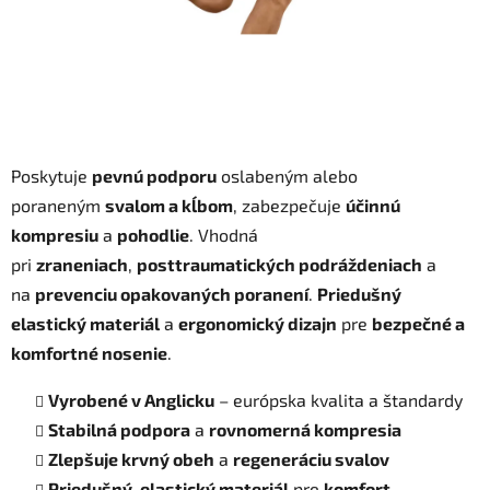
Poskytuje
pevnú podporu
oslabeným alebo
poraneným
svalom a kĺbom
, zabezpečuje
účinnú
kompresiu
a
pohodlie
. Vhodná
pri
zraneniach
,
posttraumatických podráždeniach
a
na
prevenciu opakovaných poranení
.
Priedušný
elastický materiál
a
ergonomický dizajn
pre
bezpečné a
komfortné nosenie
.
Vyrobené v Anglicku
– európska kvalita a štandardy
Stabilná podpora
a
rovnomerná kompresia
Zlepšuje krvný obeh
a
regeneráciu svalov
Priedušný, elastický materiál
pre
komfort