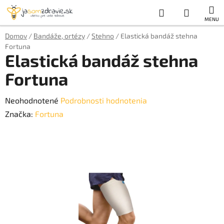
Prejsť
Hľadať
NÁKUP
na
obsah
KOŠÍK
Domov
/
Bandáže, ortézy
/
Stehno
/
Elastická bandáž stehna
Fortuna
Elastická bandáž stehna
Fortuna
Priemerné
Neohodnotené
Podrobnosti hodnotenia
hodnotenie
Značka:
Fortuna
produktu
je
0,0
z
5
hviezdičiek.