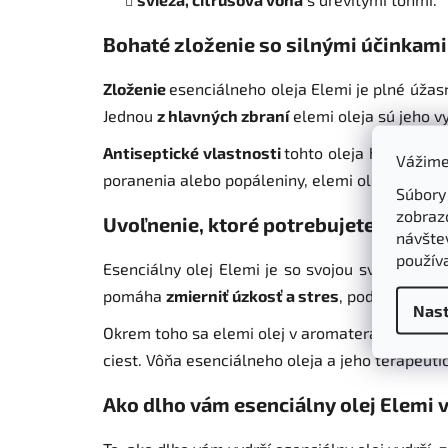
Bohaté zloženie so silnými účinkami
Zloženie
esenciálneho oleja Elemi je plné úžas
Jednou
z hlavných zbraní
elemi oleja sú jeho v
Antiseptické vlastnosti
tohto oleja ho robia 
Vážime
poranenia alebo popáleniny, elemi olej sa osve
Súbory
zobraz
Uvoľnenie, ktoré potrebujete
návštev
použív
Esenciálny olej Elemi je so svojou sviežou cit
pomáha
zmierniť úzkosť a stres
, podporuje
re
Nast
Okrem toho sa elemi olej v aromaterapii často 
ciest.
Vôňa esenciálneho oleja a jeho terapeutic
Ako dlho vám esenciálny olej Elemi 