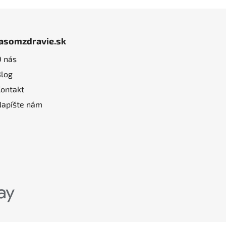
jasomzdravie.sk
O nás
Blog
Kontakt
Napíšte nám