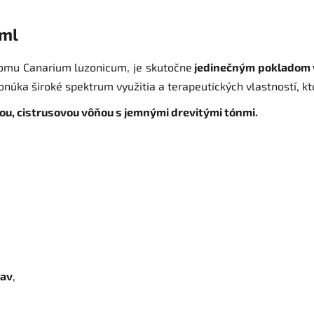
0ml
tromu Canarium luzonicum, je skutočne
jedinečným pokladom v 
onúka široké spektrum využitia a terapeutických vlastností, kt
ou, cistrusovou vôňou s jemnými drevitými tónmi.
tav
,