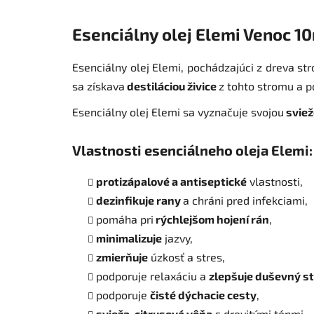
Esenciálny olej Elemi Venoc 1
Esenciálny olej Elemi, pochádzajúci z dreva s
sa získava
destiláciou živice
z tohto stromu a p
Esenciálny olej Elemi sa vyznačuje svojou
sviež
Vlastnosti esenciálneho oleja Elemi:
protizápalové a antiseptické
vlastnosti,
dezinfikuje rany
a chráni pred infekciami,
pomáha pri
rýchlejšom hojení rán
,
minimalizuje
jazvy,
zmierňuje
úzkosť a stres,
podporuje relaxáciu a
zlepšuje duševný s
podporuje
čisté dýchacie cesty
,
svieža, citrusová vôňa
s drevitými tónmi.