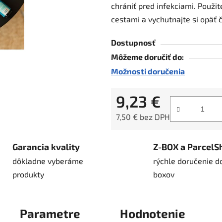
chrániť pred infekciami. Použi
hviezdičiek.
cestami a vychutnajte si opäť č
Dostupnosť
Môžeme doručiť do:
Možnosti doručenia
9,23 €
7,50 € bez DPH
Jednotková cena:
Garancia kvality
Z-BOX a ParcelS
dôkladne vyberáme
rýchle doručenie d
produkty
boxov
Parametre
Hodnotenie