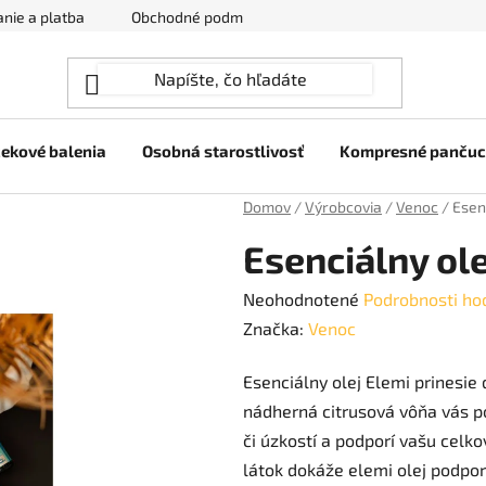
nie a platba
Obchodné podmienky
Ochrana osobných úda
ekové balenia
Osobná starostlivosť
Kompresné panču
Domov
/
Výrobcovia
/
Venoc
/
Esen
Esenciálny ol
Priemerné
Neohodnotené
Podrobnosti ho
hodnotenie
Značka:
Venoc
produktu
Esenciálny olej Elemi prinesie 
je
nádherná citrusová vôňa vás p
0,0
či úzkostí a podporí vašu cel
z
látok dokáže elemi olej podpori
5