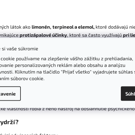
ných látok ako
limonén, terpineol a elemol,
ktoré
dodávajú nie
ynikajúce
protizápalové účinky
, ktoré sa často využívajú
pri l
mimoriadne užitočným pri
dezinfekcii rán
a podpore
ochrany p
 si vaše súkromie
dčuje v
rýchlejšom hojení a minimalizácii jaziev
.
 cookie používame na zlepšenie vášho zážitku z prehliadania,
ovanie personalizovaných reklám alebo obsahu a analýzu
nosti. Kliknutím na tlačidlo "Prijať všetko" vyjadrujete súhlas 
aním súborov cookie.
rusovou vôňou ideálny na použitie v
aromaterapii,
pretože pô
laxáciu mysle
a
zlepšuje celkový duševný stav.
avenie
Súh
využíva aj na podporu
čistých dýchacích ciest
. Jeho zložky m
ké vlastnosti robia z neho nástroj na dosiahnutie psychického
vydrží?