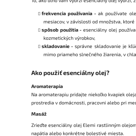
To, ako dlho vám vydrží esenciálny olej vydrží, z
frekvencia používania -
a
k používate ole
mesiacov, v závislosti od množstva, ktoré
spôsob použitia -
esenciálny olej použív
kozmetických výrobkov,
skladovanie -
správne skladovanie je kľú
mimo priameho slnečného žiarenia, v chl
Ako použiť esenciálny olej?
Aromaterapia
Na aromaterapiu pridajte niekoľko kvapiek olej
prostredia v domácnosti, pracovni alebo pri med
Masáž
Zrieďte esenciálny olej Elemi rastlinným olej
napätia alebo konkrétne bolestivé miesta.