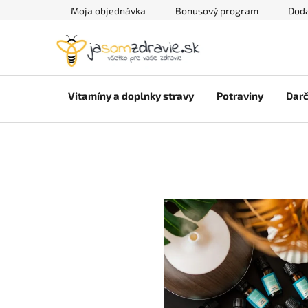
Prejsť
Moja objednávka
Bonusový program
Doda
na
obsah
Vitamíny a doplnky stravy
Potraviny
Darč