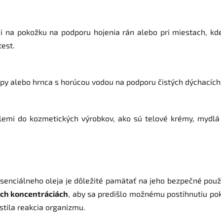
i na pokožku na podporu hojenia rán alebo pri miestach, kde 
est.
y alebo hrnca s horúcou vodou na podporu čistých dýchacích c
Elemi do kozmetických výrobkov, ako sú telové krémy, mydlá 
senciálneho oleja je dôležité pamätať na jeho bezpečné použ
ých koncentráciách
, aby sa predišlo možnému postihnutiu po
istila reakcia organizmu.