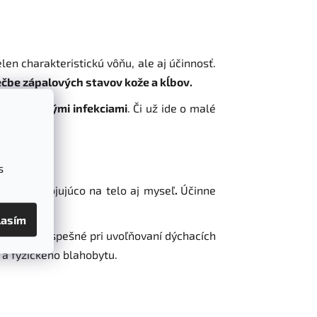
len charakteristickú vôňu, ale aj účinnosť.
iečbe zápalových stavov kože a kĺbov.
red možnými infekciami
. Či už ide o malé
s
sobí upokojujúco na telo aj myseľ
.
Účinne
lasím
ôžu byť prospešné pri uvoľňovaní dýchacích
 a fyzického blahobytu.