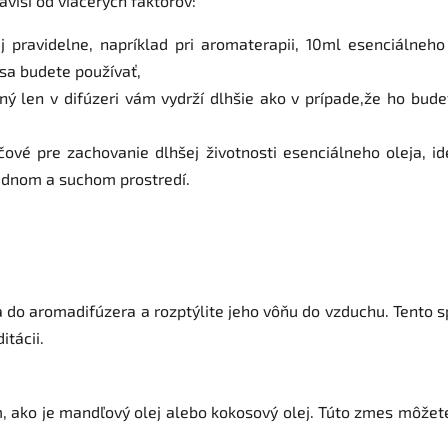
ávisí od viacerých faktorov:
j pravidelne, napríklad pri aromaterapii, 10ml esenciálneh
 sa budete používať,
aný len v difúzeri vám vydrží dlhšie ako v prípade,že ho bu
čové pre zachovanie dlhšej životnosti esenciálneho oleja, 
adnom a suchom prostredí.
a do aromadifúzera a rozptýlite jeho vôňu do vzduchu. Tento 
itácii.
om, ako je mandľový olej alebo kokosový olej. Túto zmes môže