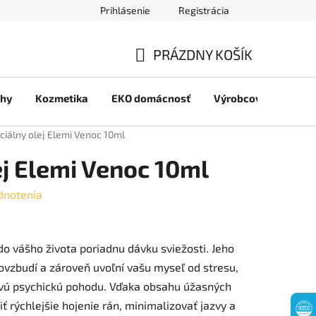
Prihlásenie
Registrácia
jov
PRÁZDNY KOŠÍK
NÁKUPNÝ
chy
Kozmetika
EKO domácnosť
Výrobcovia
Pre 
KOŠÍK
ciálny olej Elemi Venoc 10ml
ej Elemi Venoc 10ml
dnotenia
do vášho života poriadnu dávku sviežosti. Jeho
ovzbudí a zároveň uvoľní vašu myseľ od stresu,
kovú psychickú pohodu. Vďaka obsahu úžasných
ť rýchlejšie hojenie rán, minimalizovať jazvy a