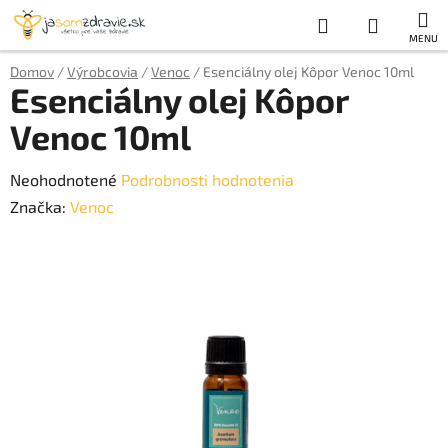
Prejsť
Hľadať
NÁKUP
na
obsah
KOŠÍK
Domov
/
Výrobcovia
/
Venoc
/
Esenciálny olej Kôpor Venoc 10ml
Esenciálny olej Kôpor
Venoc 10ml
Priemerné
Neohodnotené
Podrobnosti hodnotenia
hodnotenie
Značka:
Venoc
produktu
je
0,0
z
5
hviezdičiek.