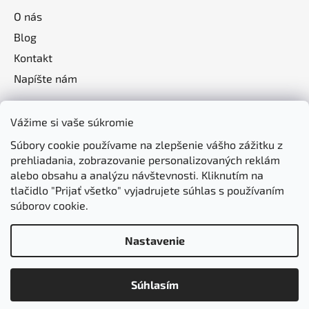
O nás
Blog
Kontakt
Napíšte nám
Vážime si vaše súkromie
Súbory cookie používame na zlepšenie vášho zážitku z
prehliadania, zobrazovanie personalizovaných reklám
alebo obsahu a analýzu návštevnosti. Kliknutím na
tlačidlo "Prijať všetko" vyjadrujete súhlas s používaním
súborov cookie.
Nastavenie
Vytvoril Shoptet
Súhlasím
Copyright 2026
jasomzdravie.sk
. Všetky práva
vyhradené.