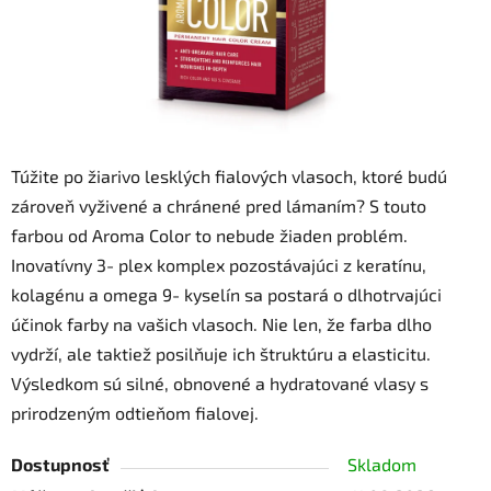
Túžite po žiarivo lesklých fialových vlasoch, ktoré budú
zároveň vyživené a chránené pred lámaním? S touto
farbou od Aroma Color to nebude žiaden problém.
Inovatívny 3- plex komplex pozostávajúci z keratínu,
kolagénu a omega 9- kyselín sa postará o dlhotrvajúci
účinok farby na vašich vlasoch. Nie len, že farba dlho
vydrží, ale taktiež posilňuje ich štruktúru a elasticitu.
Výsledkom sú silné, obnovené a hydratované vlasy s
prirodzeným odtieňom fialovej.
Dostupnosť
Skladom