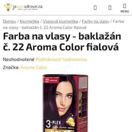
Prejsť
Hľadať
NÁKUP
na
obsah
KOŠÍK
Domov
/
Kozmetika
/
Vlasová kozmetika
/
Farby na vlasy
/
Farba
na vlasy - baklažán č. 22 Aroma Color fialová
Farba na vlasy - baklažán
č. 22 Aroma Color fialová
Priemerné
Neohodnotené
Podrobnosti hodnotenia
hodnotenie
Značka:
Aroma Color
produktu
je
0,0
z
5
hviezdičiek.