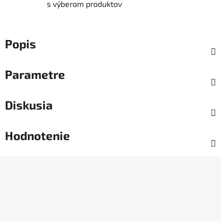
s výberom produktov
Popis
Parametre
Diskusia
Hodnotenie
Z
á
p
ä
t