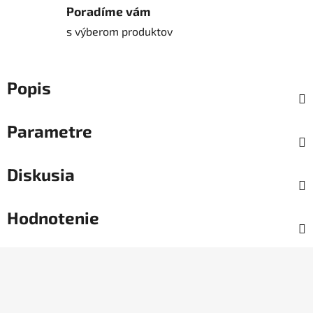
Poradíme vám
s výberom produktov
Popis
Parametre
Diskusia
Hodnotenie
Z
á
p
ä