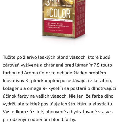
Túžite po žiarivo lesklých blond vlasoch, ktoré budú
zároveň vyživené a chránené pred lámaním? S touto
farbou od Aroma Color to nebude žiaden problém.
Inovatívny 3- plex komplex pozostávajúci z keratínu,
kolagénu a omega 9- kyselín sa postará o dlhotrvajúci
účinok farby na vašich vlasoch. Nie len, že farba dlho
vydrží, ale taktiež posilňuje ich štruktúru a elasticitu.
Výsledkom sú silné, obnovené a hydratované vlasy s
prirodzeným odtieňom blond farby.