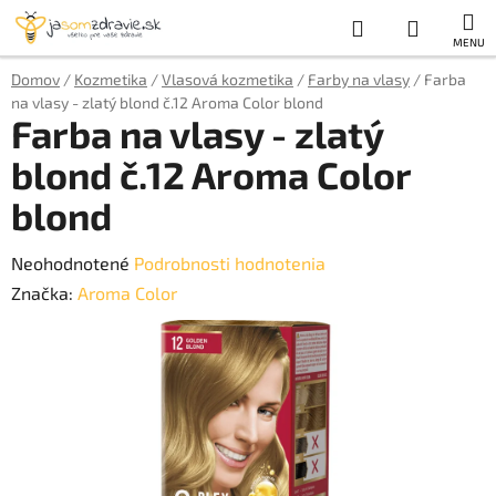
Prejsť
Hľadať
NÁKUP
na
obsah
KOŠÍK
Domov
/
Kozmetika
/
Vlasová kozmetika
/
Farby na vlasy
/
Farba
na vlasy - zlatý blond č.12 Aroma Color blond
Farba na vlasy - zlatý
blond č.12 Aroma Color
blond
Priemerné
Neohodnotené
Podrobnosti hodnotenia
hodnotenie
Značka:
Aroma Color
produktu
je
0,0
z
5
hviezdičiek.