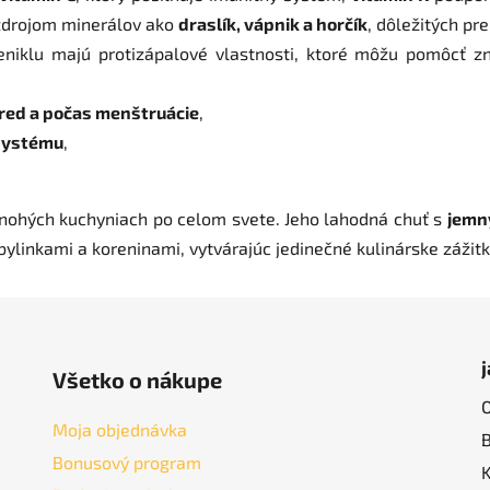
ž zdrojom minerálov ako
draslík, vápnik a horčík
, dôležitých pr
eniklu majú protizápalové vlastnosti, ktoré môžu pomôcť zní
red a počas menštruácie
,
 systému
,
ohých kuchyniach po celom svete. Jeho lahodná chuť s
jemn
bylinkami a koreninami, vytvárajúc jedinečné kulinárske zážitk
Všetko o nákupe
Moja objednávka
Bonusový program