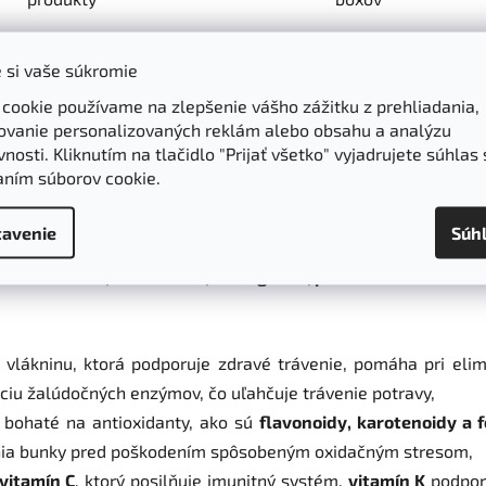
 si vaše súkromie
Parametre
Hodnotenie
 cookie používame na zlepšenie vášho zážitku z prehliadania,
ovanie personalizovaných reklám alebo obsahu a analýzu
eniculum vulgare - Fructus foeniculi
nosti. Kliknutím na tlačidlo "Prijať všetko" vyjadrujete súhlas 
aním súborov cookie.
 aromatickej príchuti s
nádychom anízu
, prináša nielen j
edin
avenie
Súh
v
tradičnej medicíne
.
ho s
anetolom, fenchónom, estragolom, pinénom a limonénom
vlákninu, ktorá podporuje zdravé trávenie, pomáha pri elim
iu žalúdočných enzýmov, čo uľahčuje trávenie potravy,
 bohaté na antioxidanty, ako sú
flavonoidy, karotenoidy a f
hránia bunky pred poškodením spôsobeným oxidačným stresom,
vitamín C
, ktorý posilňuje imunitný systém,
vitamín K
podporu