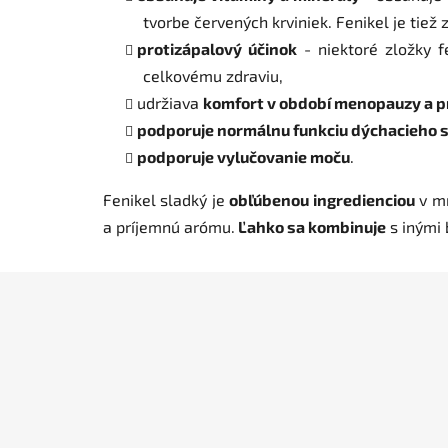
tvorbe červených krviniek. Fenikel je tie
protizápalový účinok
- niektoré zložky f
celkovému zdraviu,
udržiava
komfort v období menopauzy a p
podporuje normálnu funkciu dýchacieho
podporuje vylučovanie moču
.
Fenikel sladký je
obľúbenou ingredienciou
v mn
a príjemnú arómu.
Ľahko sa kombinuje
s inými 
Z
á
p
ä
t
i