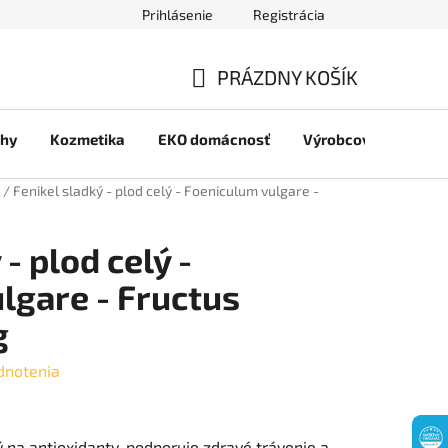
Prihlásenie
Registrácia
jov
PRÁZDNY KOŠÍK
NÁKUPNÝ
chy
Kozmetika
EKO domácnosť
Výrobcovia
Pre 
KOŠÍK
/
Fenikel sladký - plod celý - Foeniculum vulgare -
- plod celý -
lgare - Fructus
g
dnotenia
ý na antioxidanty, podporuje zdravé trávenie a