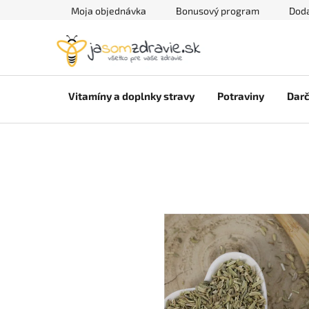
Prejsť
Moja objednávka
Bonusový program
Doda
na
obsah
Vitamíny a doplnky stravy
Potraviny
Darč