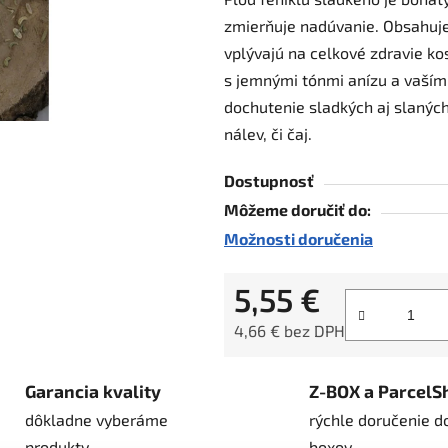
je
zmierňuje nadúvanie. Obsahuje 
0,0
vplývajú na celkové zdravie ko
z
s jemnými tónmi anízu a vaším
5
dochutenie sladkých aj slanýc
hviezdičiek.
nálev, či čaj.
Dostupnosť
Môžeme doručiť do:
Možnosti doručenia
5,55 €
4,66 € bez DPH
Jednotková cena:
Garancia kvality
Z-BOX a ParcelS
dôkladne vyberáme
rýchle doručenie d
produkty
boxov