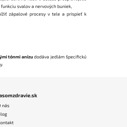
e funkciu svalov a nervových buniek,
žiť zápalové procesy v tele a prispieť k
ými tónmi anízu
dodáva jedlám špecifickú
y.
jasomzdravie.sk
O nás
Blog
Kontakt