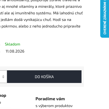
aj mnohé vitamíny a minerály, ktoré priaznivo
stí ale aj imunitného systému. Má lahodnú chuť
 jedlám dodá vynikajúcu chuť. Hodí sa na
h pokrmov, alebo z neho jednoducho pripravíte
Skladom
11.08.2026
DO KOŠÍKA
hop
Poradíme vám
o
s výberom produktov