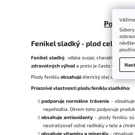
Vážime
Popis
Súbory
zobraz
Fenikel sladký - plod celý - Fo
návštev
použív
Fenikel sladký
, vďaka svojej charakteristickej
Nast
zdravotných výhod
a preto je často využívaný 
Plody feniklu
obsahujú
éterický olej okrem iné
Priaznivé vlastnosti plodu feniklu sladkého:
podporuje normálne trávenie
- obsahuje 
nepohodlia. Okrem toho podporuje produkc
obsahuje antioxidanty
- plody feniklu sú
neutralizovať voľné radikály v tele a c
obsahuje vitamíny a minerály
- obsahuje