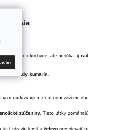
Diskusia
s
ečnú chuť
do kuchyne, ale ponúka aj
rad
lasím
, flavonoidy, kumarín.
inácii nadúvania a zmiernení zažívacieho
enolické zlúčeniny
. Tieto látky pomáhajú
júci zdravie kostí a
železo
prospievajúce