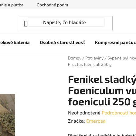
nie a platba
Obchodné podmienky
Ochrana osobných úda
ekové balenia
Osobná starostlivosť
Kompresné panču
Domov
/
Potraviny
/
Sypané bylinky
Fructus foeniculi 250 g
Fenikel sladký 
Foeniculum vu
foeniculi 250 
Priemerné
Neohodnotené
Podrobnosti ho
hodnotenie
Značka:
Emerosa
produktu
Plod feniklu sladkého je bohat