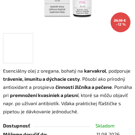
25,10 €
–12 %
Esenciálny olej z oregana, bohatý na
karvakrol
, podporuje
trávenie, imunitu a dýchacie cesty
. Pôsobí ako prírodný
antioxidant a prospieva
činnosti žlčníka a pečene
. Pomáha
pri
premnožení kvasiniek a plesní
, ktoré sa môžu objaviť
napr. po užívaní antibiotík. Vďaka praktickej fľaštičke s
pipetou je dávkovanie jednoduché.
Dostupnosť
Skladom
Môžeme doručiť do:
11.08.2026