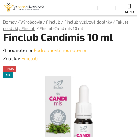
Prejsť
Hľadať
NÁKUP
na
obsah
KOŠÍK
Domov
/
Výrobcovia
/
Finclub
/
Finclub výživové doplnky
/
Tekuté
produkty Finclub
/
Finclub Candimis 10 ml
Finclub Candimis 10 ml
Priemerné
4 hodnotenia
Podrobnosti hodnotenia
hodnotenie
Značka:
Finclub
produktu
AKCIA
je
TIP
AKCE
5,0
z
5
hviezdičiek.