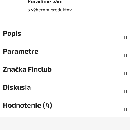
Poradíme vám
s výberom produktov
Popis
Parametre
Značka
Finclub
Diskusia
Hodnotenie (4)
Z
á