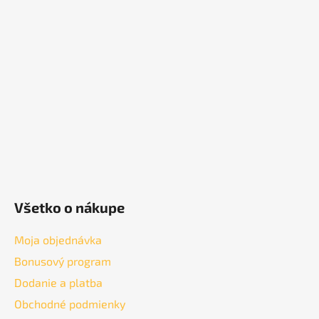
p
ä
t
i
e
Všetko o nákupe
Moja objednávka
Bonusový program
Dodanie a platba
Obchodné podmienky