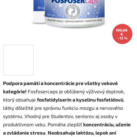
105,50
€
–13 %
Podpora pamäti a koncentrácie pre všetky vekové
kategórie!
Fosfosercaps je obľúbený výživový doplnok,
ktorý obsahuje
fosfatidylserín a kyselinu fosfatidovú
,
látky dôležité pre správnu funkciu mozgu a nervového
systému. Vhodný pre študentov, seniorov aj osoby v
produktívnom veku. Pomáha zlepšiť
koncentráciu, učenie
a zvládanie stresu
.
Neobsahuje laktózu, lepok ani