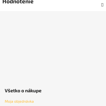
Hodnotenie
Z
á
p
ä
t
i
e
Všetko o nákupe
Moja objednávka