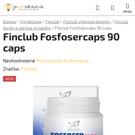
Prejsť
Hľadať
NÁKUP
na
obsah
KOŠÍK
Domov
/
Výrobcovia
/
Finclub
/
Finclub výživové doplnky
/
Finclub
lecitin a olejove produkty
/
Finclub Fosfosercaps 90 caps
Finclub Fosfosercaps 90
caps
Priemerné
Neohodnotené
Podrobnosti hodnotenia
hodnotenie
Značka:
Finclub
produktu
AKCIA
je
AKCE
0,0
z
5
hviezdičiek.