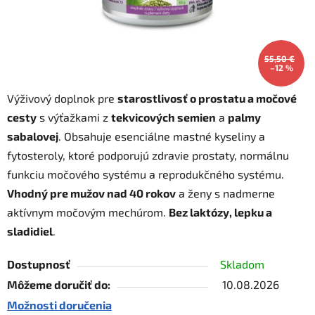
55,50 €
–12 %
Výživový doplnok pre
starostlivosť o prostatu a močové
cesty
s výťažkami z
tekvicových semien
a
palmy
sabalovej
. Obsahuje esenciálne mastné kyseliny a
fytosteroly, ktoré podporujú zdravie prostaty, normálnu
funkciu močového systému a reprodukčného systému.
Vhodný pre mužov nad 40 rokov
a ženy s nadmerne
aktívnym močovým mechúrom.
Bez laktózy, lepku a
sladidiel
.
Dostupnosť
Skladom
Môžeme doručiť do:
10.08.2026
Možnosti doručenia