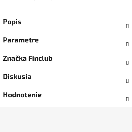
Popis
Parametre
Značka
Finclub
Diskusia
Hodnotenie
Z
á
p