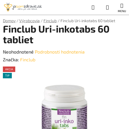
Prejsť
Hľadať
NÁKUP
na
obsah
KOŠÍK
Domov
/
Výrobcovia
/
Finclub
/
Finclub Uri-inkotabs 60 tabliet
Finclub Uri-inkotabs 60
tabliet
Priemerné
Neohodnotené
Podrobnosti hodnotenia
hodnotenie
Značka:
Finclub
produktu
AKCIA
je
TIP
AKCE
0,0
z
5
hviezdičiek.