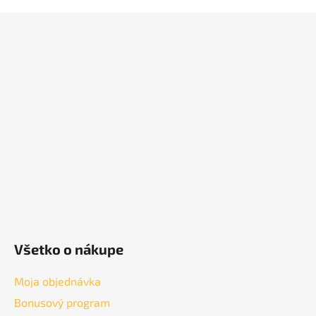
Z
á
p
ä
t
i
e
Všetko o nákupe
Moja objednávka
Bonusový program