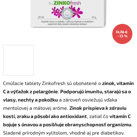
11,70 €
–13 %
Cmúľacie tablety Zinkofresh sú obohatené o
zinok, vitamín
C a výťažok z pelargónie
.
Podporujú imunitu, starajú sa o
vlasy, nechty a pokožku
a zároveň osviežujú vďaka
mentolovej a mätovej aróme.
Zinok prispieva k zdraviu
kostí, zraku a pôsobí ako antioxidant
, zatiaľ čo
vitamín C
bojuje s únavou a posilňuje obranyschopnosť organizmu
.
Sladené prírodným xylitolom, vhodné aj pre diabetikov.