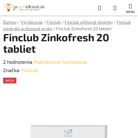
Prejsť
Hľadať
NÁKUP
na
obsah
KOŠÍK
Domov
/
Výrobcovia
/
Finclub
/
Finclub výživové doplnky
/
Finclub
minerály a stopové prvky
/
Finclub Zinkofresh 20 tabliet
Finclub Zinkofresh 20
tabliet
Priemerné
2 hodnotenia
Podrobnosti hodnotenia
hodnotenie
Značka:
Finclub
produktu
AKCIA
je
AKCE
5,0
z
5
hviezdičiek.