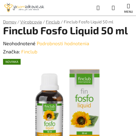
Prejsť
Hľadať
NÁKUP
na
obsah
KOŠÍK
Domov
/
Výrobcovia
/
Finclub
/
Finclub Fosfo Liquid 50 ml
Finclub Fosfo Liquid 50 ml
Priemerné
Neohodnotené
Podrobnosti hodnotenia
hodnotenie
Značka:
Finclub
produktu
NOVINKA
je
0,0
z
5
hviezdičiek.