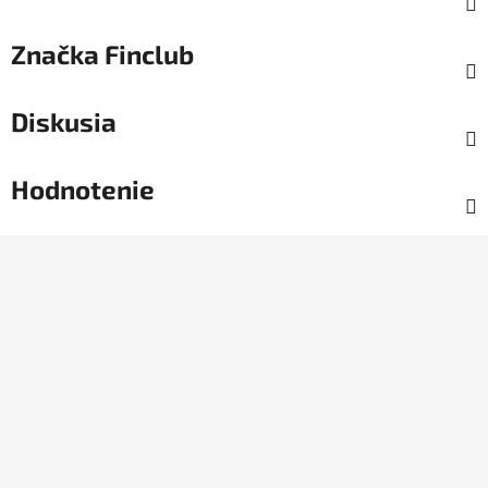
Značka
Finclub
Diskusia
Hodnotenie
Z
á
p
ä
t
i
e