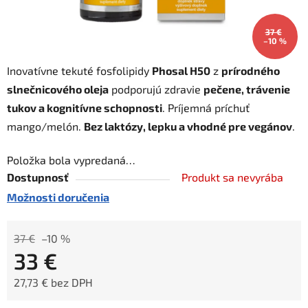
37 €
–10 %
Inovatívne tekuté fosfolipidy
Phosal H50
z
prírodného
slnečnicového oleja
podporujú zdravie
pečene, trávenie
tukov a kognitívne schopnosti
. Príjemná príchuť
mango/melón.
Bez laktózy, lepku a vhodné pre vegánov
.
Položka bola vypredaná…
Dostupnosť
Produkt sa nevyrába
Možnosti doručenia
37 €
–10 %
33 €
27,73 € bez DPH
Jednotková cena: