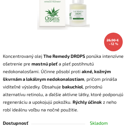
26,90 €
–12 %
Koncentrovaný olej
The Remedy DROPS
ponúka intenzívne
ošetrenie pre
mastnú pleť
a pleť postihnutú
nedokonalosťami. Účinne pôsobí proti
akné, kožným
škvrnám a lokálnym nedokonalostiam
, pričom prináša
viditeľné výsledky. Obsahuje
bakuchiol
, prírodnú
alternatívu retinolu, a ďalšie aktívne látky, ktoré podporujú
regeneráciu a upokojujú pokožku.
Rýchly účinok
z neho
robí ideálnu voľbu na nočné použitie.
Dostupnosť
Skladom