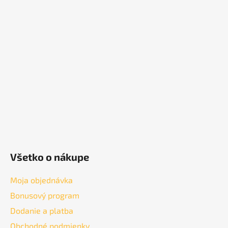
á
p
ä
t
i
e
Všetko o nákupe
Moja objednávka
Bonusový program
Dodanie a platba
Obchodné podmienky