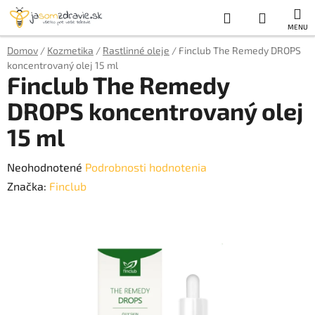
Prejsť
Hľadať
NÁKUP
na
obsah
KOŠÍK
Domov
/
Kozmetika
/
Rastlinné oleje
/
Finclub The Remedy DROPS
koncentrovaný olej 15 ml
Finclub The Remedy
DROPS koncentrovaný olej
15 ml
Priemerné
Neohodnotené
Podrobnosti hodnotenia
hodnotenie
Značka:
Finclub
produktu
je
0,0
z
5
hviezdičiek.