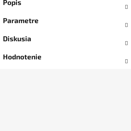
Popis
Parametre
Diskusia
Hodnotenie
Z
á
p
ä
t
i
e