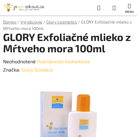
Prejsť
Hľadať
NÁKUP
na
obsah
KOŠÍK
Domov
/
Výrobcovia
/
Glory cosmetics
/
GLORY Exfoliačné mlieko z
Mŕtveho mora 100ml
GLORY Exfoliačné mlieko z
Mŕtveho mora 100ml
Priemerné
Neohodnotené
Podrobnosti hodnotenia
hodnotenie
Značka:
Glory Slovakia
produktu
je
0,0
z
5
hviezdičiek.