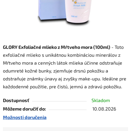
GLORY Exfoliačné mlieko z Mŕtveho mora (100ml)
- Toto
exfoliačné mlieko s unikátnou kombináciou minerálov z
Mŕtveho mora a cenných látok mlieka účinne odstraňuje
odumreté kožné bunky, zjemňuje drsnú pokožku a
odstraňuje známky únavy aj zvyšky make-upu. Ideálne pre
každodenné použitie, pre čistú, jemnú a zdravú pokožku.
Dostupnosť
Skladom
Môžeme doručiť do:
10.08.2026
Možnosti doručenia