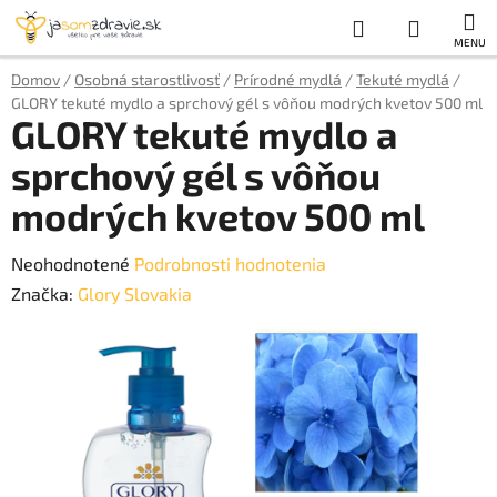
Prejsť
Hľadať
NÁKUP
na
obsah
KOŠÍK
Domov
/
Osobná starostlivosť
/
Prírodné mydlá
/
Tekuté mydlá
/
GLORY tekuté mydlo a sprchový gél s vôňou modrých kvetov 500 ml
GLORY tekuté mydlo a
sprchový gél s vôňou
modrých kvetov 500 ml
Priemerné
Neohodnotené
Podrobnosti hodnotenia
hodnotenie
Značka:
Glory Slovakia
produktu
je
0,0
z
5
hviezdičiek.