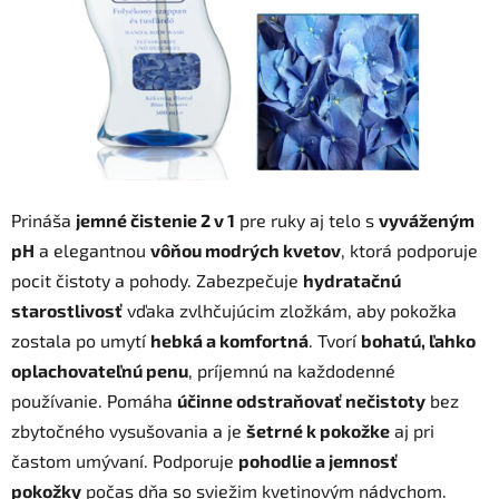
Prináša
jemné čistenie 2 v 1
pre ruky aj telo s
vyváženým
pH
a elegantnou
vôňou modrých kvetov
, ktorá podporuje
pocit čistoty a pohody. Zabezpečuje
hydratačnú
starostlivosť
vďaka zvlhčujúcim zložkám, aby pokožka
zostala po umytí
hebká a komfortná
. Tvorí
bohatú, ľahko
oplachovateľnú penu
, príjemnú na každodenné
používanie. Pomáha
účinne odstraňovať nečistoty
bez
zbytočného vysušovania a je
šetrné k pokožke
aj pri
častom umývaní. Podporuje
pohodlie a jemnosť
pokožky
počas dňa so sviežim kvetinovým nádychom.