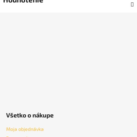
Z
á
p
ä
t
i
e
Všetko o nákupe
Moja objednávka