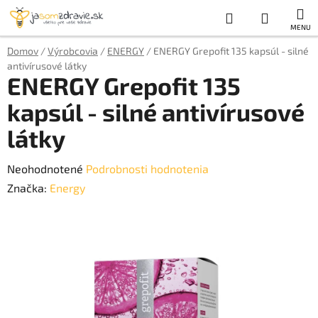
Prejsť
Hľadať
NÁKUP
na
obsah
KOŠÍK
Domov
/
Výrobcovia
/
ENERGY
/
ENERGY Grepofit 135 kapsúl - silné
antivírusové látky
ENERGY Grepofit 135
kapsúl - silné antivírusové
látky
Priemerné
Neohodnotené
Podrobnosti hodnotenia
hodnotenie
Značka:
Energy
produktu
je
0,0
z
5
hviezdičiek.