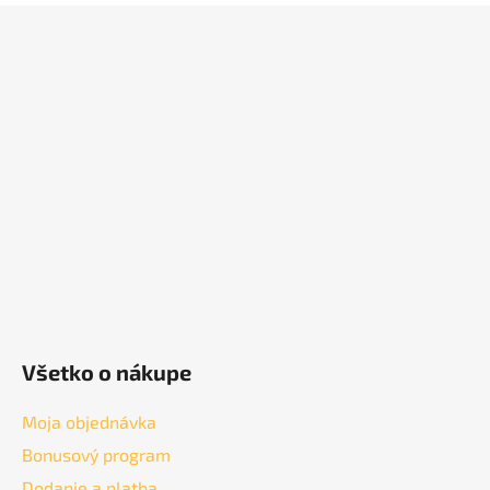
Z
á
p
ä
t
i
e
Všetko o nákupe
Moja objednávka
Bonusový program
Dodanie a platba