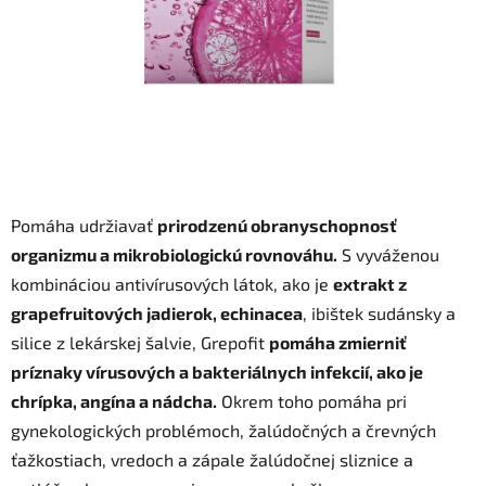
Pomáha udržiavať
prirodzenú obranyschopnosť
organizmu a mikrobiologickú rovnováhu.
S vyváženou
kombináciou antivírusových látok, ako je
extrakt z
grapefruitových jadierok, echinacea
, ibištek sudánsky a
silice z lekárskej šalvie, Grepofit
pomáha zmierniť
príznaky vírusových a bakteriálnych infekcií, ako je
chrípka, angína a nádcha.
Okrem toho pomáha pri
gynekologických problémoch, žalúdočných a črevných
ťažkostiach, vredoch a zápale žalúdočnej sliznice a