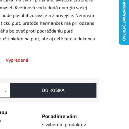
 myseľ. Kvetinová voda dodá energiu vašej
bude pôsobiť zdravšie a žiarivejšie. Nemusíte
atickú pleť, pretože harmanček má prirodzene
áha bojovať proti podráždeniu pleti.
iť nielen na pleť, ale aj celé telo a dokonca
Vypredané
DO KOŠÍKA
hop
Poradíme vám
o
s výberom produktov