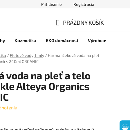
Prihlásenie
Registrácia
jov
PRÁZDNY KOŠÍK
NÁKUPNÝ
chy
Kozmetika
EKO domácnosť
Výrobcovia
Pre 
KOŠÍK
tika
/
Pleťové vody, hmly
/
Harmančeková voda na pleť
rganics 240ml ORGANIC
voda na pleť a telo
skle Alteya Organics
IC
dnotenia
nčeka má veľmi príjemnú, sviežu a citrónovú