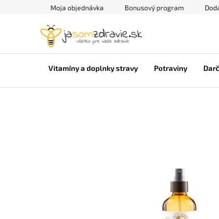
Prejsť
Moja objednávka
Bonusový program
Doda
na
obsah
Vitamíny a doplnky stravy
Potraviny
Darč