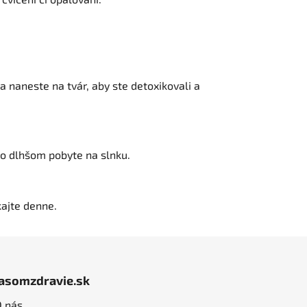
 naneste na tvár, aby ste detoxikovali a
po dlhšom pobyte na slnku.
kajte denne.
jasomzdravie.sk
O nás