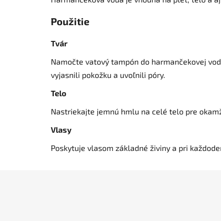
Použitie
Tvár
Namočte vatový tampón do harmančekovej vody a v
vyjasnili pokožku a uvoľnili póry.
Telo
Nastriekajte jemnú hmlu na celé telo pre okam
Vlasy
Poskytuje vlasom základné živiny a pri každode
Z
á
p