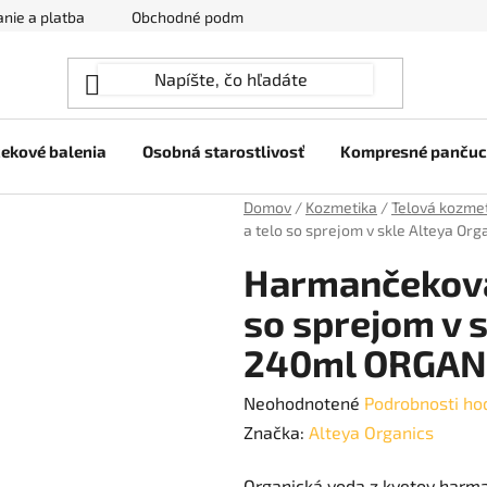
nie a platba
Obchodné podmienky
Ochrana osobných úda
ekové balenia
Osobná starostlivosť
Kompresné panču
Domov
/
Kozmetika
/
Telová kozme
a telo so sprejom v skle Alteya O
Harmančeková 
so sprejom v 
240ml ORGAN
Priemerné
Neohodnotené
Podrobnosti ho
hodnotenie
Značka:
Alteya Organics
produktu
Organická voda z kvetov harma