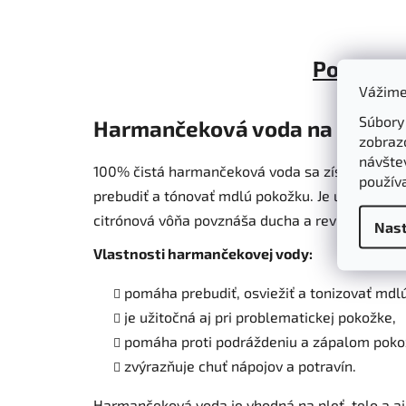
Popis
Vážime
Súbory
Harmančeková voda na pleť a t
zobraz
návštev
100% čistá harmančeková voda sa získava parn
použív
prebudiť a tónovať mdlú pokožku. Je užitočná a
citrónová vôňa povznáša ducha a revitalizuje m
Nast
Vlastnosti harmančekovej vody:
pomáha prebudiť, osviežiť a tonizovať mdl
je užitočná aj pri problematickej pokožke,
pomáha proti podráždeniu a zápalom poko
zvýrazňuje chuť nápojov a potravín.
Harmančeková voda je vhodná na pleť, telo a aj v