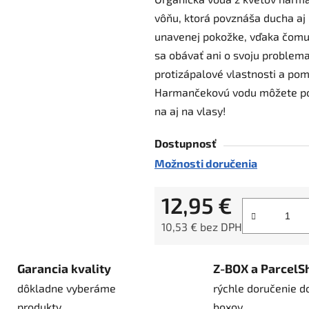
je
vôňu, ktorá povznáša ducha aj
0,0
unavenej pokožke, vďaka čomu 
z
sa obávať ani o svoju problem
5
protizápalové vlastnosti a pom
hviezdičiek.
Harmančekovú vodu môžete použ
na aj na vlasy!
Dostupnosť
Možnosti doručenia
12,95 €
10,53 € bez DPH
Jednotková cena:
Garancia kvality
Z-BOX a ParcelS
dôkladne vyberáme
rýchle doručenie d
produkty
boxov