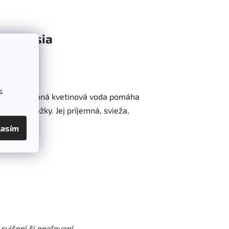
Diskusia
240ml
s
to veľmi jemná kvetinová voda pomáha
alom pokožky. Jej príjemná, svieža,
lasím
cvičení či opaľovaní.