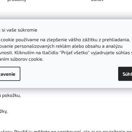
Parametre
Hodnotenie
 si vaše súkromie
 cookie používame na zlepšenie vášho zážitku z prehliadania,
elo so sprejom v skle Alteya Organics 
ovanie personalizovaných reklám alebo obsahu a analýzu
nosti. Kliknutím na tlačidlo "Prijať všetko" vyjadrujete súhlas 
ou destiláciou čerstvých organických kvetov harmančeka. Tá
aním súborov cookie.
j pri problematickej pokožke a pomáha proti podráždeniu a záp
yseľ.
avenie
Súh
ú pokožku,
žky,
lasy. Použiť ju môžete po sprchovaní, ale aj na osvieženie po 