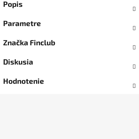
Popis
Parametre
Značka
Finclub
Diskusia
Hodnotenie
Z
á
p
ä
t
i