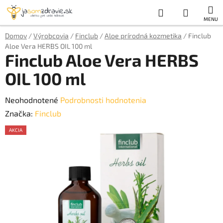
Prejsť
Hľadať
NÁKUP
na
obsah
KOŠÍK
Domov
/
Výrobcovia
/
Finclub
/
Aloe prírodná kozmetika
/
Finclub
Aloe Vera HERBS OIL 100 ml
Finclub Aloe Vera HERBS
OIL 100 ml
Priemerné
Neohodnotené
Podrobnosti hodnotenia
hodnotenie
Značka:
Finclub
produktu
AKCIA
je
AKCE
0,0
z
5
hviezdičiek.