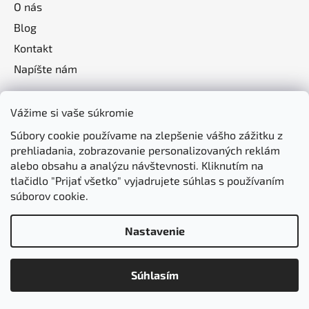
O nás
Blog
Kontakt
Napíšte nám
Vážime si vaše súkromie
Súbory cookie používame na zlepšenie vášho zážitku z
prehliadania, zobrazovanie personalizovaných reklám
alebo obsahu a analýzu návštevnosti. Kliknutím na
tlačidlo "Prijať všetko" vyjadrujete súhlas s používaním
súborov cookie.
Nastavenie
Vytvoril Shoptet
Súhlasím
Copyright 2026
jasomzdravie.sk
. Všetky práva
vyhradené.