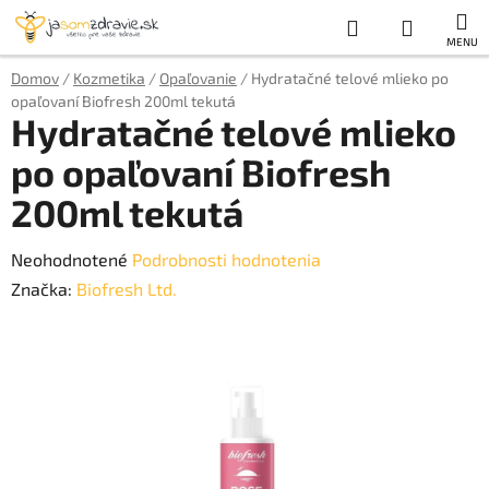
Prejsť
Hľadať
NÁKUP
na
obsah
KOŠÍK
Domov
/
Kozmetika
/
Opaľovanie
/
Hydratačné telové mlieko po
opaľovaní Biofresh 200ml tekutá
Hydratačné telové mlieko
po opaľovaní Biofresh
200ml tekutá
Priemerné
Neohodnotené
Podrobnosti hodnotenia
hodnotenie
Značka:
Biofresh Ltd.
produktu
je
0,0
z
5
hviezdičiek.