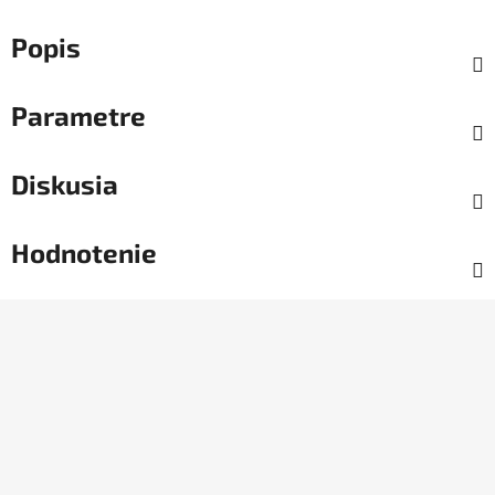
Popis
Parametre
Diskusia
Hodnotenie
Z
á
p
ä
t
i
e