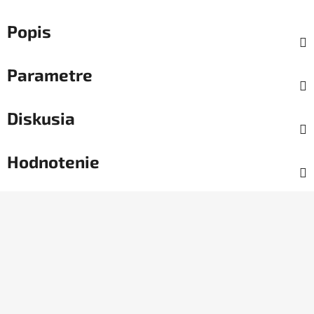
Popis
Parametre
Diskusia
Hodnotenie
Z
á
p
ä
t
i
e