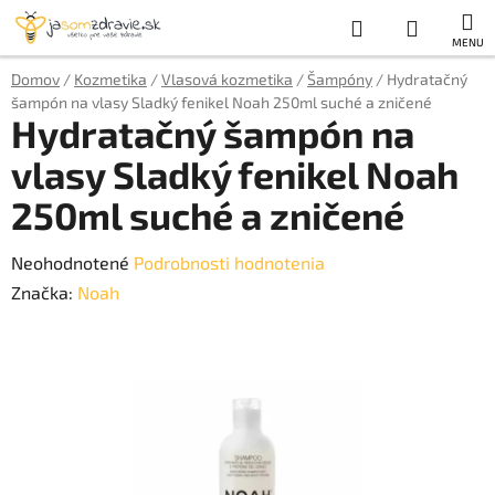
Prejsť
Hľadať
NÁKUP
na
obsah
KOŠÍK
Domov
/
Kozmetika
/
Vlasová kozmetika
/
Šampóny
/
Hydratačný
šampón na vlasy Sladký fenikel Noah 250ml suché a zničené
Hydratačný šampón na
vlasy Sladký fenikel Noah
250ml suché a zničené
Priemerné
Neohodnotené
Podrobnosti hodnotenia
hodnotenie
Značka:
Noah
produktu
je
0,0
z
5
hviezdičiek.