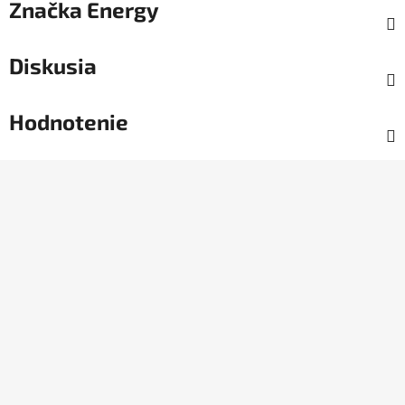
Značka
Energy
Diskusia
Hodnotenie
Z
á
p
ä
t
i
e