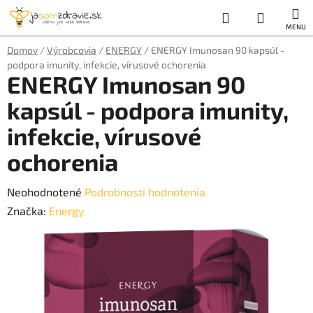
Prejsť
Hľadať
NÁKUP
na
obsah
KOŠÍK
Domov
/
Výrobcovia
/
ENERGY
/
ENERGY Imunosan 90 kapsúl -
podpora imunity, infekcie, vírusové ochorenia
ENERGY Imunosan 90
kapsúl - podpora imunity,
infekcie, vírusové
ochorenia
Priemerné
Neohodnotené
Podrobnosti hodnotenia
hodnotenie
Značka:
Energy
produktu
je
0,0
z
5