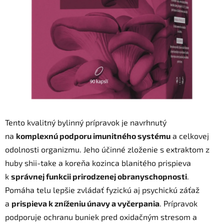
hviezdičiek.
Tento kvalitný bylinný prípravok je navrhnutý
na
komplexnú podporu imunitného systému
a celkovej
odolnosti organizmu. Jeho účinné zloženie s extraktom z
huby shii-take a koreňa kozinca blanitého prispieva
k
správnej funkcii prirodzenej obranyschopnosti
.
Pomáha telu lepšie zvládať fyzickú aj psychickú záťaž
a
prispieva k zníženiu únavy a vyčerpania
. Prípravok
podporuje ochranu buniek pred oxidačným stresom a