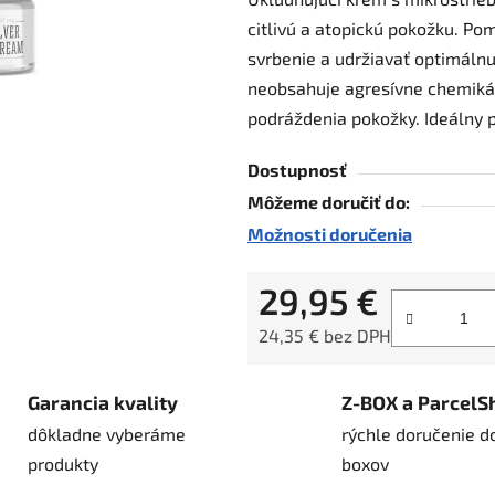
je
citlivú a atopickú pokožku. P
0,0
svrbenie a udržiavať optimálnu
z
neobsahuje agresívne chemikál
5
podráždenia pokožky. Ideálny 
hviezdičiek.
Dostupnosť
Môžeme doručiť do:
Možnosti doručenia
29,95 €
24,35 € bez DPH
Jednotková cena:
Garancia kvality
Z-BOX a ParcelS
dôkladne vyberáme
rýchle doručenie d
produkty
boxov