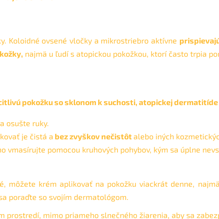
y. Koloidné ovsené vločky a mikrostriebro aktívne
prispievaj
okožky,
najmä u ľudí s atopickou pokožkou, ktorí často trpia p
citlivú pokožku so sklonom k ​​suchosti, atopickej dermatitíde
a osušte ruky.
kovať je čistá a
bez zvyškov nečistôt
alebo iných kozmetickýc
o vmasírujte pomocou kruhových pohybov, kým sa úplne nevs
né, môžete krém aplikovať na pokožku viackrát denne, najmä
 sa poraďte so svojím dermatológom.
 prostredí, mimo priameho slnečného žiarenia, aby sa zabezpe