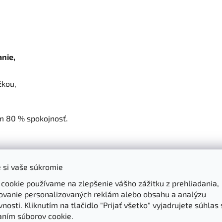
nie,
žkou,
ém 80 % spokojnosť.
 všeobecnosti by však
50 ml
balenie Intenzívneho ukľudňujúc
 si vaše súkromie
ní. Po otvorení spotrebujte do 6 mesiacov.
 cookie používame na zlepšenie vášho zážitku z prehliadania,
ovanie personalizovaných reklám alebo obsahu a analýzu
júci krém pomôcť?
nosti. Kliknutím na tlačidlo "Prijať všetko" vyjadrujete súhlas 
aním súborov cookie.