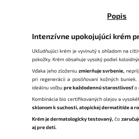
Popis
Intenzívne upokojujúci krém 
Ukľudňujúci krém je vyvinutý s ohľadom na citl
pokožky. Krém obsahuje vysoký podiel koloidnýc
Vďaka jeho zloženiu
zmierňuje svrbenie,
neprí
pri regenerácii a posilňovaní kožných buniek.
ideálnu voľbu
pre každodennú starostlivosť
o 
Kombinácia bio certifikovaných olejov a vysok
sklonom k ​​suchosti, atopickej dermatitíde a r
Krém je dermatologicky testovaný,
čo
zaruču
aj pre deti.