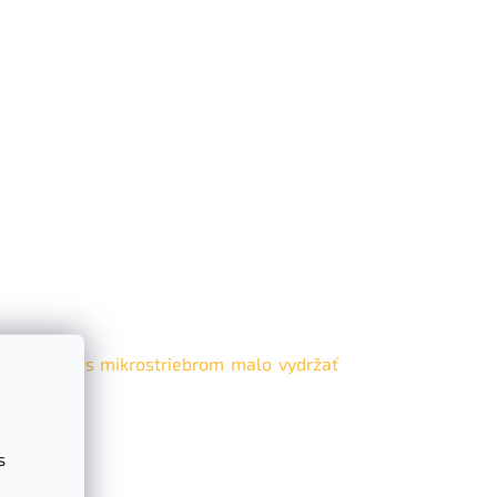
eho krému s mikrostriebrom malo vydržať
s