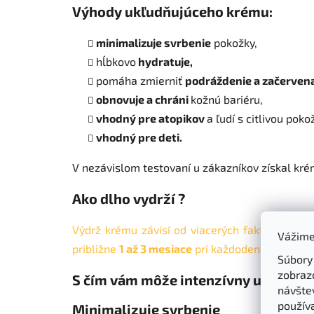
Výhody ukľudňujúceho krému:
minimalizuje svrbenie
pokožky,
hĺbkovo
hydratuje,
pomáha zmierniť
podráždenie a začervena
obnovuje a chráni
kožnú bariéru,
vhodný pre atopikov
a ľudí s citlivou poko
vhodný pre deti.
V nezávislom testovaní u zákazníkov získal kr
Ako dlho vydrží ?
Výdrž krému závisí od viacerých faktorov, vo
Vážime
približne
1 až 3 mesiace
pri každodennom používa
Súbory
zobraz
S čím vám môže intenzívny ukľudňu
návštev
použív
Minimalizuje svrbenie