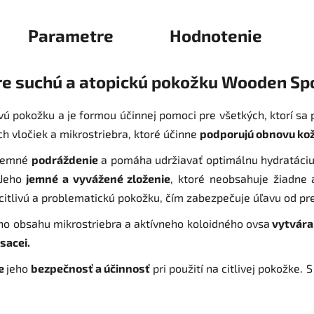
Parametre
Hodnotenie
pre suchú a atopickú pokožku Wooden S
ivú pokožku a je formou účinnej pomoci pre všetkých, ktorí sa
h vločiek a mikrostriebra, ktoré účinne
podporujú obnovu kož
jemné
podráždenie
a pomáha udržiavať optimálnu hydratáciu
 Jeho
jemné a vyvážené zloženie
, ktoré neobsahuje žiadne 
citlivú a problematickú pokožku, čím zabezpečuje úľavu od pre
ého obsahu mikrostriebra a aktívneho koloidného ovsa
vytvára 
osacei.
je
jeho
bezpečnosť a účinnosť
pri použití na citlivej pokožke