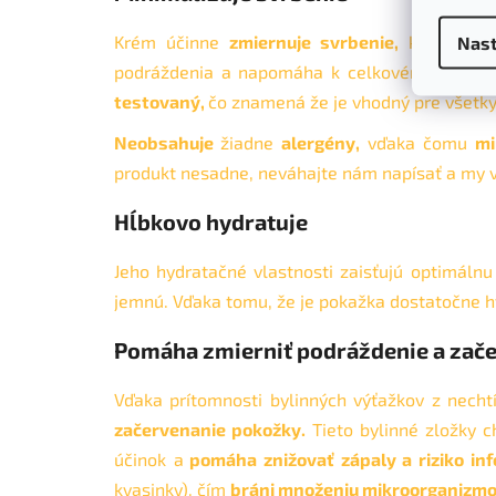
Nast
Krém účinne
zmiernuje svrbenie,
ktoré je ča
podráždenia a napomáha k celkovému pohodli
testovaný,
čo znamená že je vhodný pre všetky
Neobsahuje
žiadne
alergény,
vďaka čomu
mi
produkt nesadne, neváhajte nám napísať a my 
Hĺbkovo hydratuje
Jeho hydratačné vlastnosti zaisťujú optimálnu
jemnú. Vďaka tomu, že je pokažka dostatočne h
Pomáha zmierniť podráždenie a zač
Vďaka prítomnosti bylinných výťažkov z necht
začervenanie pokožky.
Tieto bylinné zložky c
účinok a
pomáha znižovať zápaly a riziko infe
kvasinky), čím
bráni množeniu mikroorganizmov 