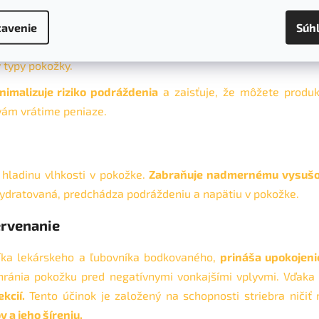
avenie
Súh
stým sprievodným javom citlivej, atopickej a ekzematick
u. Vďaka zloženiu z koloidných ovsených vločiek
pomáha k
 typy pokožky.
nimalizuje riziko podráždenia
a zaisťuje, že môžete produk
vám vrátime peniaze.
 hladinu vlhkosti v pokožke.
Zabraňuje nadmernému vysuš
ydratovaná, predchádza podráždeniu a napätiu v pokožke.
ervenanie
íka lekárskeho a ľubovníka bodkovaného,
prináša upokojeni
hránia pokožku pred negatívnymi vonkajšími vplyvmi. Vďaka
kcií.
Tento účinok je založený na schopnosti striebra ničiť 
a jeho šíreniu.