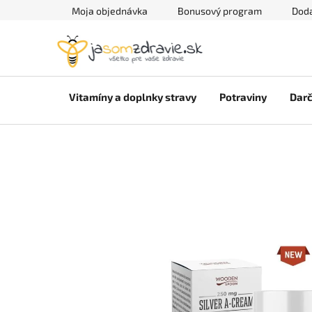
Prejsť
Moja objednávka
Bonusový program
Doda
na
obsah
Vitamíny a doplnky stravy
Potraviny
Darč