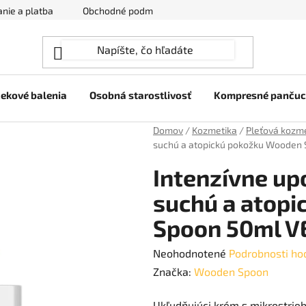
nie a platba
Obchodné podmienky
Ochrana osobných úda
ekové balenia
Osobná starostlivosť
Kompresné panču
Domov
/
Kozmetika
/
Pleťová kozm
suchú a atopickú pokožku Wooden
Intenzívne up
suchú a atop
Spoon 50ml 
Priemerné
Neohodnotené
Podrobnosti ho
hodnotenie
Značka:
Wooden Spoon
produktu
Ukľudňujúci krém s mikrostrieb