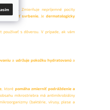
lasím
ej pokožky. Zmierňuje nepríjemné pocity
ontrolovať svrbenie.
Je
dermatologicky
t používať s dôverou. V prípade, ak vám
ovaniu
a
udržuje pokožku hydratovanú
a
e
, ktoré
pomáha zmierniť podráždenie a
 obsahu mikrostriebra má antimikrobiálny
mikroorganizmy (baktérie, vírusy, plese a