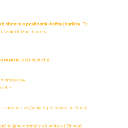
ú k obnove a posilneniu kožnej bariéry.
To
orušením kožnej bariéry.
 a rosacei
je jednoduché.
h produktov.
trebe.
 v prípade zvýšených príznakov suchosti,
čila jeho optimálna kvalita a účinnosť.