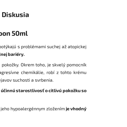
Diskusia
poon 50ml
 potýkajú s problémami suchej až atopickej
nej bariéry.
 pokožky. Okrem toho, je skvelý pomocník
agresívne chemikálie, robí z tohto krému
javov suchosti a svrbenia.
účinnú starostlivosť o citlivú pokožku so
. S jeho hypoalergénnym zložením
je vhodný