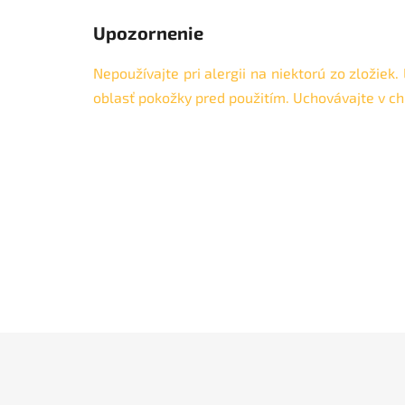
Upozornenie
Nepoužívajte pri alergii na niektorú zo zložie
oblasť pokožky pred použitím. Uchovávajte v c
Kategória
Denné krémy
EAN
3800236251590
Typ pokožky
citlivá
Konzistencia
krém
Problémy
citlivá pokožka
dermatologicky
Certifikát
testované
Z
á