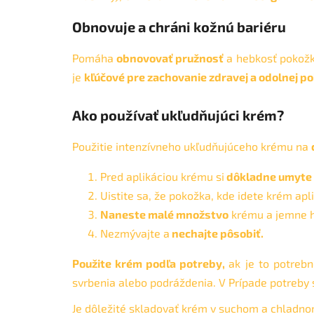
Obnovuje a chráni kožnú bariéru
Pomáha
obnovovať pružnosť
a hebkosť pokožk
je
kľúčové pre zachovanie zdravej a odolnej p
Ako používať ukľudňujúci krém?
Použitie intenzívneho ukľudňujúceho krému na
Pred aplikáciou krému si
dôkladne umyte
Uistite sa, že pokožka, kde idete krém apli
Naneste malé množstvo
krému a jemne h
Nezmývajte a
nechajte pôsobiť.
Použite krém podľa potreby,
ak je to potreb
svrbenia alebo podráždenia. V Prípade potreby
Je dôležité skladovať krém v suchom a chladnom