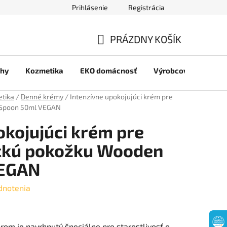
Prihlásenie
Registrácia
jov
PRÁZDNY KOŠÍK
NÁKUPNÝ
chy
Kozmetika
EKO domácnosť
Výrobcovia
Pre 
KOŠÍK
etika
/
Denné krémy
/
Intenzívne upokojujúci krém pre
 Spoon 50ml VEGAN
okojujúci krém pre
ickú pokožku Wooden
VEGAN
dnotenia
rom je navrhnutý špeciálne pre starostlivosť o