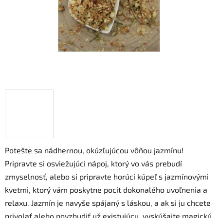
Potešte sa nádhernou, okúzľujúcou vôňou jazmínu!
Pripravte si osviežujúci nápoj, ktorý vo vás prebudí
zmyselnosť, alebo si pripravte horúci kúpeľ s jazmínovými
kvetmi, ktorý vám poskytne pocit dokonalého uvoľnenia a
relaxu. Jazmín je navyše spájaný s láskou, a ak si ju chcete
privolať alebo povzbudiť už existujúcu, vyskúšajte magickú