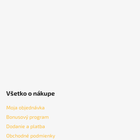
á
p
ä
t
i
e
Všetko o nákupe
Moja objednávka
Bonusový program
Dodanie a platba
Obchodné podmienky