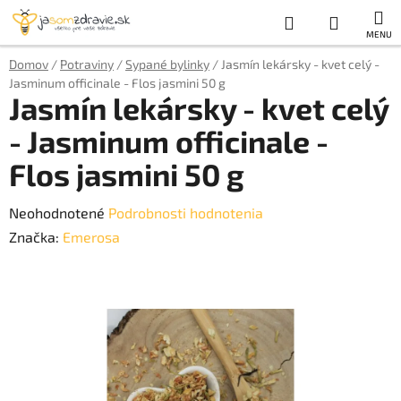
Prejsť
Hľadať
NÁKUP
na
obsah
KOŠÍK
Domov
/
Potraviny
/
Sypané bylinky
/
Jasmín lekársky - kvet celý -
Jasminum officinale - Flos jasmini 50 g
Jasmín lekársky - kvet celý
- Jasminum officinale -
Flos jasmini 50 g
Priemerné
Neohodnotené
Podrobnosti hodnotenia
hodnotenie
Značka:
Emerosa
produktu
je
0,0
z
5
hviezdičiek.