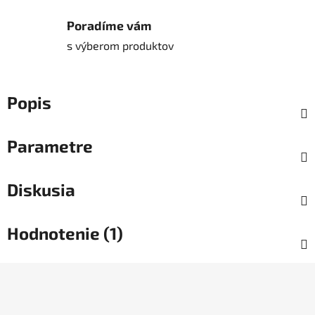
Poradíme vám
s výberom produktov
Popis
Parametre
Diskusia
Hodnotenie (1)
Z
á
p