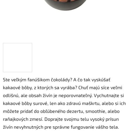
Ste veľkým fanúšikom čokolády? A čo tak vyskúšať
kakaové bôby, z ktorých sa vyrába? Chuť majú síce veľmi
odlišnú, ale obsah živín je neporovnateľný. Vychutnajte si
kakaové bôby surové, len ako zdravú maškrtu, alebo si ich
môžete pridať do obľúbeného dezertu, smoothie, alebo
raňajkových zmesí. Doprajte svojmu telu vysoký prísun
živín nevyhnutných pre správne fungovanie vášho tela.