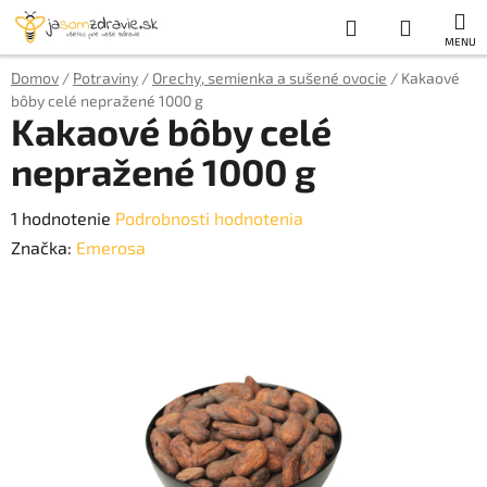
Prejsť
Hľadať
NÁKUP
na
obsah
KOŠÍK
Domov
/
Potraviny
/
Orechy, semienka a sušené ovocie
/
Kakaové
bôby celé nepražené 1000 g
Kakaové bôby celé
nepražené 1000 g
Priemerné
1 hodnotenie
Podrobnosti hodnotenia
hodnotenie
Značka:
Emerosa
produktu
je
5,0
z
5
hviezdičiek.